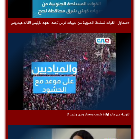
#متداول: القوات المسلحة الجنوبية من جبهات كرش تجدد العهد للرئيس القائد عيدروس
تقرير4 من مايو إرادة شعب ومسار وطن وعهد لا