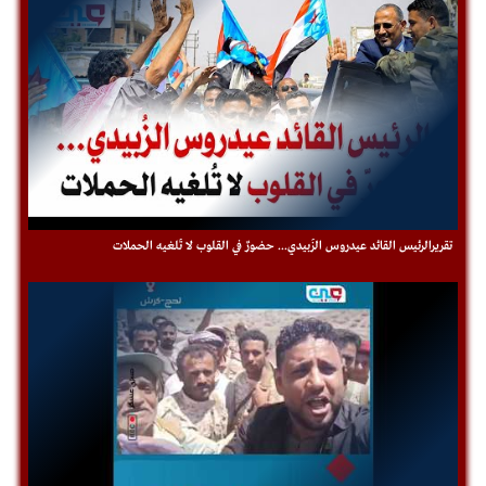
تقريرالرئيس القائد عيدروس الزُبيدي... حضورٌ في القلوب لا تُلغيه الحملات