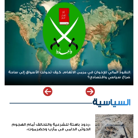
«الخزانة» الأميركية تدعم الين الياباني بـ10 مليارات دولار
السياسية
*ردود باهتة للشرعية والتحالف أمام الهجوم
الحوثي الدامي في مأرب وحضرموت*