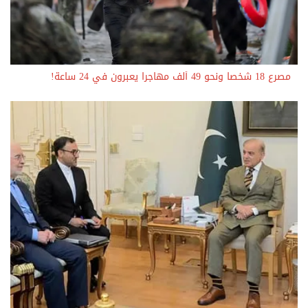
مصرع 18 شخصا ونحو 49 ألف مهاجرا يعبرون في 24 ساعة!