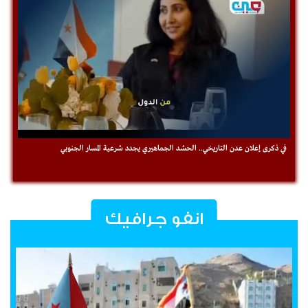
في ذكرى ‎إعلان عدن التاريخي.. الحشد الجماهيري يجدد شرعية المسار الجنوبي
انفو جرافيك