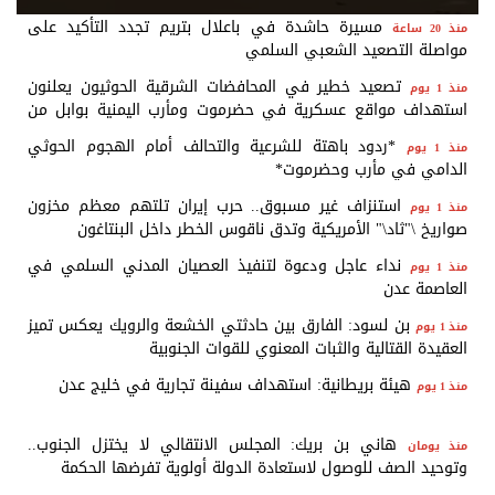
مسيرة حاشدة في باعلال بتريم تجدد التأكيد على
منذ 20 ساعة
مواصلة التصعيد الشعبي السلمي
تصعيد خطير في المحافضات الشرقية الحوثيون يعلنون
منذ 1 يوم
استهداف مواقع عسكرية في حضرموت ومأرب اليمنية بوابل من
الصواريخ والطائرات المسيّرة
*ردود باهتة للشرعية والتحالف أمام الهجوم الحوثي
منذ 1 يوم
الدامي في مأرب وحضرموت*
استنزاف غير مسبوق.. حرب إيران تلتهم معظم مخزون
منذ 1 يوم
صواريخ \"ثاد\" الأمريكية وتدق ناقوس الخطر داخل البنتاغون
نداء عاجل ودعوة لتنفيذ العصيان المدني السلمي في
منذ 1 يوم
العاصمة عدن
بن لسود: الفارق بين حادثتي الخشعة والرويك يعكس تميز
منذ 1 يوم
العقيدة القتالية والثبات المعنوي للقوات الجنوبية
هيئة بريطانية: استهداف سفينة تجارية في خليج عدن
منذ 1 يوم
هاني بن بريك: المجلس الانتقالي لا يختزل الجنوب..
منذ يومان
وتوحيد الصف للوصول لاستعادة الدولة أولوية تفرضها الحكمة