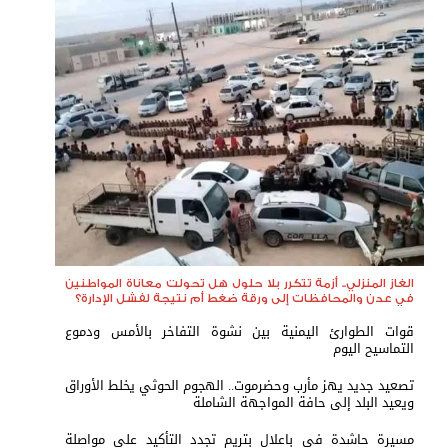
الغاز المنزلي.. أزمة تتكرر بلا حلول هل تحولت معاناة المواطنين
في عدن والمحافظات إلى ورقة ضغط أم نتيجة لفشل الإدارة؟
قوات الطوارئ اليمنية بين نشوة التفاخر بالأمس ودموع
التماسيح اليوم
تصعيد جديد يهز مأرب وحضرموت.. الهجوم الحوثي يخلط الأوراق
ويعيد البلد إلى حافة المواجهة الشاملة
مسيرة حاشدة في باعلال بتريم تجدد التأكيد على مواصلة