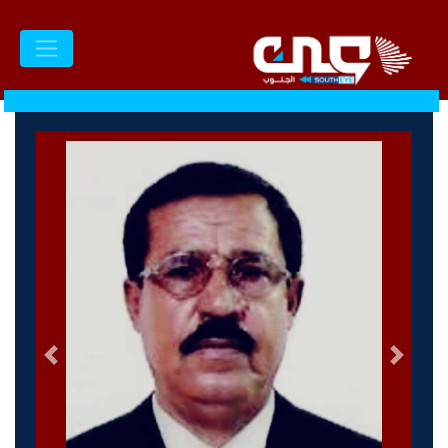
السابق
التالى