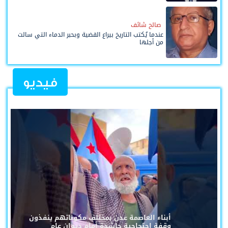
صالح شائف
عندما يُكتب التاريخ بيراع القضية وبحبر الدماء التي سالت
من أجلها
فيديو
أبناء العاصمة عدن بمختلف مكوناتهم ينفذون
وقفة احتجاجية حاشدة أمام ديوان عام