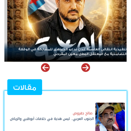
الغاز المنزلي.. أزمة تتكرر بلا حلول هل تحولت معاناة المواطنين في عدن
والمحافظات إلى ورقة ضغط أم نتيجة لفشل الإدارة؟
مقالات
صالح حقروص
الجنوب العربي.. ليس هدية في خلافات أبوظبي والرياض