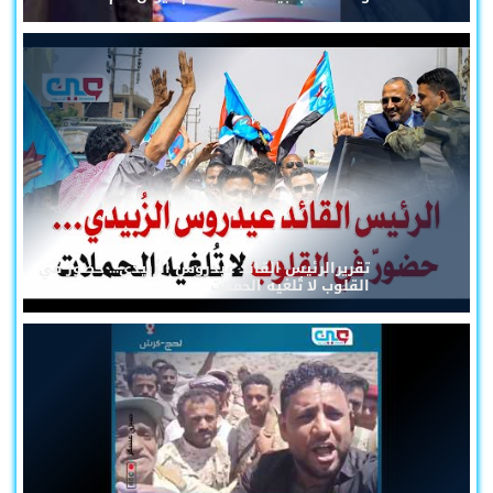
تقريرالرئيس القائد عيدروس الزُبيدي... حضورٌ في
القلوب لا تُلغيه الحملات