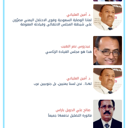
د. أمين العلياني
لماذا الوصاية السعودية وقوى الاحتلال اليمني مصرّون
على شيطنة المجلس الانتقالي وقيادته المفوضة
وحواضنه الشعبية؟
عيدروس نصر النقيب
هذا هو مجلس القيادة الرئاسي
د. أمين العلياني
لهذا.. نحن لسنا يمنيين، بل جنوبيين عرب
صالح علي الدويل باراس
فاتورة التضليل ندفعها جميعاً