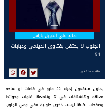
صالح علي الدويل باراس
الجنوب لا يحتفل بفتاوى الديلمي ودبابات
94
مقالات
- منذ 2 شهر
يحاول منتفعون إحياء 22 مايو في قاعات او ساحة
مغلقة وهاشتاقات في X وتلمعها قنوات وحوائط
وصفحات لكنها ليست ذكرى جنوبية ففي وعي الجنوب