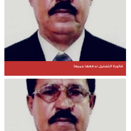
فاتورة التضليل ندفعها جميعاً