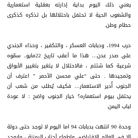
يعني ذلك اليوم بداية إدارته بعقلية استعمارية
والشعوب الحية لا تحتفل باحتلالها بل تذكره كذكرى
حطام وطن.
حرب 1994، ودبابات العسكر ، والتكفير ، وحذاء الجندي
على صدر عدن… هذا ما أعقب تاريخ 22مايو.. سمّوه
شرعية كما شئتم ، فالاحتلال لا يتغير بتغيير الأبواق
وتمجيدها . حتى “علي محسن الأحمر ” اعترف أن
الجنوب أُدير الاستعمار… فكيف يُطلب من شعب أن
يحتفل بيوم استعماره؟ خيار الجنوب واضح : لا عودة
لباب اليمن.
وحدة 90 انتهت بدبابات 94 اما اليوم لا توجد حتى دولة
إلا في العالم الافتراضي واطماع أحزاب اليمننة ، مايوجد