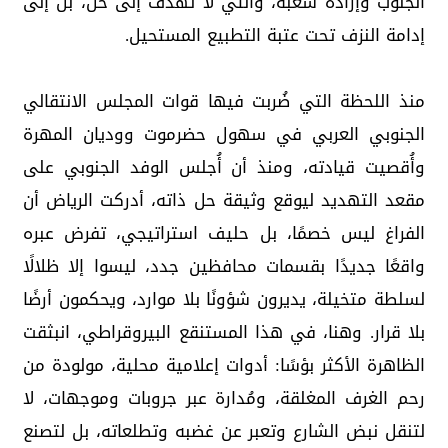
الجنوب وإرادة شعبه، والتي لا تهدف إلى حلٍّ، بل إلى
إدامة النزف تحت عتبة التطبيع المستحيل.
منذ اللحظة التي ضُربت فيها قوات المجلس الانتقالي
الجنوبي العربي في سهول حضرموت ووديان المهرة
وأُقصيت قيادته، ومنذ أن أُجلس الوفد الجنوبي على
مقعد التهديد ليوقع وثيقة حل ذاته، أدركت الرياض أن
الفراغ ليس خصمًا، بل حليف استراتيجي، تفرض عبره
واقعًا جديدًا بقسمات محافظين جدد، ليسوا إلا ظلالًا
لسلطة متخيلة، يديرون شؤونًا بلا موارد، ويحكمون أرضًا
بلا قرار. وهنا، في هذا المستنقع البيروقراطي، انبثقت
الظاهرة الأكثر بؤسًا: أدوات إعلامية محلية، مولودة من
رحم الغرف المغلقة، ومُدارة عبر جروبات وموجهات، لا
لتنقل نبض الشارع وتعبر عن غضبه وتطلعاته، بل لتصنع