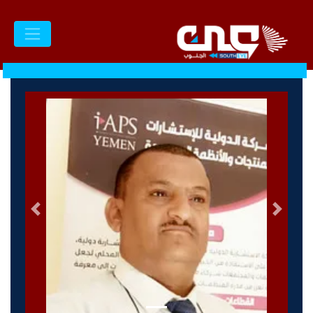
السابق
التالى