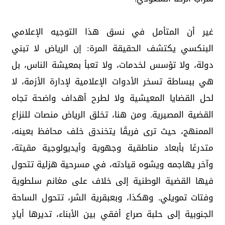
غير أن المتأمل في نسق هذا التوجيه الإعلامي
البنكسي يكتشف الحقيقة المرة: إن الرياض لا تبني
دولة، ولا تؤسس لخدمات، ولا تعبأ بمعيشة الناس، بل
هي ببساطة تسخر الأدوات الإعلامية لإدارة الأزمة، لا
لحل القضايا المعيشية ولا لطرح أهداف واضحة تجاه
القضية المصيرية. ومن هنا، تخلق الرياض منصات للنزاع
الممنهج، حيث ترى فريقًا يتخندق خلف محافظ بعينه،
متدرعًا بأبعاد مناطقية وجهوية وأيديولوجية مقيتة،
وآخر يهاجمه ويشوه قيادته، في مسرحية هزلية تتحول
فيها القضية الوطنية إلى خلاف على مغانم سلطوية
وفتات تمويلي. وهكذا، وبعبقرية الشر، تتحول الساحة
الجنوبية إلى حلبة صراع أفقي بين الأبناء، تديرها أيادٍ