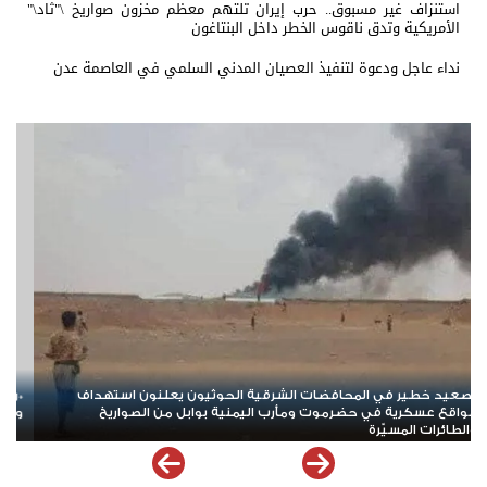
استنزاف غير مسبوق.. حرب إيران تلتهم معظم مخزون صواريخ \"ثاد\"
الأمريكية وتدق ناقوس الخطر داخل البنتاغون
نداء عاجل ودعوة لتنفيذ العصيان المدني السلمي في العاصمة عدن
*ردود باهتة للشرعية والتحالف أمام الهجوم الحوثي الدامي في مأرب
وحضرموت*