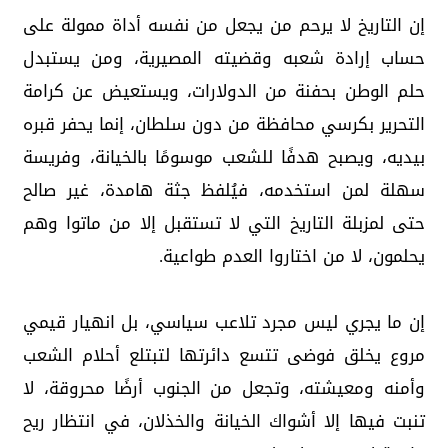
إن التاريخ لا يرحم من يجعل من نفسه أداة ممولة على
حساب إرادة شعبه وقضيته المصيرية، ومن يستبدل
حلم الوطن بحفنة من الدولارات، ويستعيض عن كرامة
التحرير بكرسي محافظة من دون سلطان، إنما يحفر قبره
بيديه، ويصبح هدفًا للشعب موسومًا بالخيانة، وفريسة
سهلة لمن استخدمه، فيُلفظ جثة هامدة، غير صالح
حتى لمزبلة التاريخ التي لا تستقبل إلا من ماتوا وهم
يحلمون، لا من اختاروا العدم طواعية.
إن ما يجري ليس مجرد تلاعب سياسي، بل انهيار قيمي
مروع يخلق فوضى تتسع دائرتها لتبتلع أحلام الشعب
وأمنه ومعيشته، وتجعل من الجنوب أرضًا محروقة، لا
تنبت فيها إلا أشواك الخيانة والخذلان، في انتظار ريح