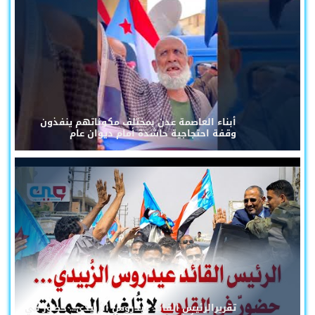
أبناء العاصمة عدن بمختلف مكوناتهم ينفذون
وقفة احتجاجية حاشدة أمام ديوان عام
تقريرالرئيس القائد عيدروس الزُبيدي... حضورٌ في