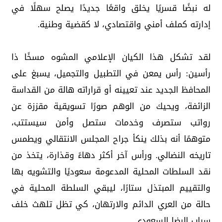
له نبضًا قسريًا يخلق واقعًا جديدًا يصلح سهلًا في
إدارته كملف أمني واقتصادي، لا كقضية وطنية.
لقد تشكل هذا الكيان الإعلامي المشوه مسخًا ذا
رأسين: رأس يمعن في التطبيل والتجميل، يسبغ على
المحافظ الجديد عند تعيينه أو قراراته هالة من القداسة
الزائفة، ويحيك من الوهم صورًا تسويقية مقززة عن
رواتب ستصرف وخدمات ستصل وأمن سيستتب،
متوهمًا أنه بذلك ينكأ جراح المجلس الانتقالي ويطمس
تاريخه النضالي. ورأس آخر أكثر دهاءً وقذارة، يتخذ من
نقد السلطات المحلية المدعومة سعوديًا والتشويه بها
والتقييم المبتذل ستارًا، ليبقي السلطة المحلية في
حالة من العري الدائم والارتهان، كي تظل تلهث خلف
سراب الرضا السعودي.