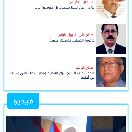
د. أمين العلياني
لهذا.. نحن لسنا يمنيين، بل جنوبيين عرب
صالح علي الدويل باراس
فاتورة التضليل ندفعها جميعاً
صالح شائف
عندما يُكتب التاريخ بيراع القضية وبحبر الدماء التي سالت
من أجلها
فيديو