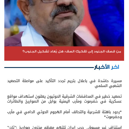
من قصف الجنود إلى تفكيك الصف: هل يُعاد تشكيل الجنوب؟
اخر الأخبار
مسيرة حاشدة في باعلال بتريم تجدد التأكيد على مواصلة التصعيد
الشعبي السلمي
تصعيد خطير في المحافضات الشرقية الحوثيون يعلنون استهداف مواقع
عسكرية في حضرموت ومأرب اليمنية بوابل من الصواريخ والطائرات
المسيّرة
*ردود باهتة للشرعية والتحالف أمام الهجوم الحوثي الدامي في مأرب
وحضرموت*
استنزاف غير مسبوق.. حرب إيران تلتهم معظم مخزون صواريخ \"ثاد\"