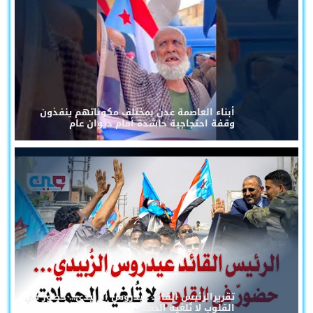
أبناء العاصمة عدن بمختلف مكوناتهم ينفذون
وقفة احتجاجية حاشدة أمام ديوان عام
تقريرالرئيس القائد عيدروس الزُبيدي... حضورٌ في
القلوب لا تُلغيه الحملات