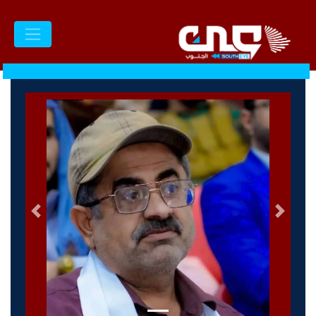
السابق
التالى