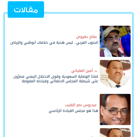
مقالات
صالح حقروص
الجنوب العربي.. ليس هدية في خلافات أبوظبي والرياض
د. أمين العلياني
لماذا الوصاية السعودية وقوى الاحتلال اليمني مصرّون
على شيطنة المجلس الانتقالي وقيادته المفوضة
وحواضنه الشعبية؟
عيدروس نصر النقيب
هذا هو مجلس القيادة الرئاسي