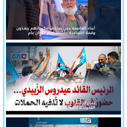
أبناء العاصمة عدن بمختلف مكوناتهم ينفذون
وقفة احتجاجية حاشدة أمام ديوان عام
تقريرالرئيس القائد عيدروس الزُبيدي... حضورٌ في
القلوب لا تُلغيه الحملات