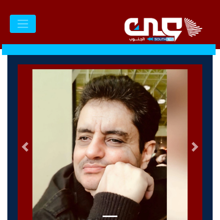
السابق
التالى