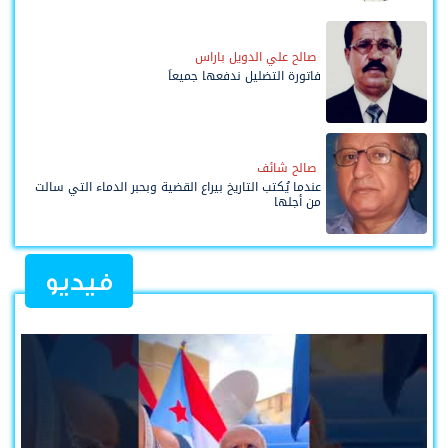
صالح علي الدويل باراس
فاتورة التضليل ندفعها جميعاً
صالح شائف
عندما يُكتب التاريخ بيراع القضية وبحبر الدماء التي سالت
من أجلها
فيديو