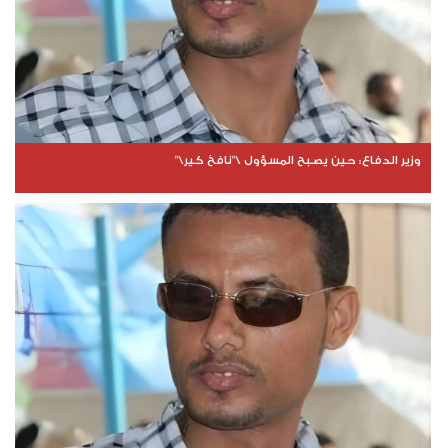
وزير الدفاع: حين يصبح المسؤول \"نافخ كير\"