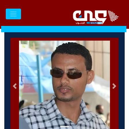
السابق
التالى