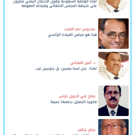
لماذا الوصاية السعودية وقوى الاحتلال اليمني مصرّون
على شيطنة المجلس الانتقالي وقيادته المفوضة
وحواضنه الشعبية؟
عيدروس نصر النقيب
هذا هو مجلس القيادة الرئاسي
د. أمين العلياني
لهذا.. نحن لسنا يمنيين، بل جنوبيين عرب
صالح علي الدويل باراس
فاتورة التضليل ندفعها جميعاً
صالح شائف