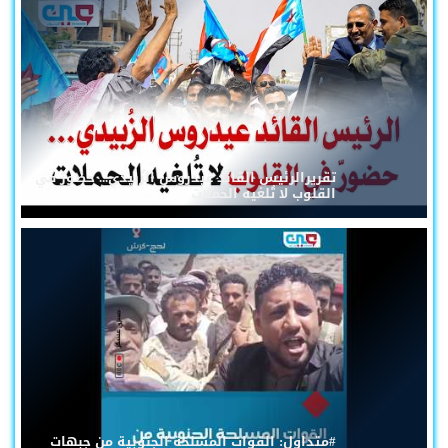
تقريرالرئيس القائد عيدروس الزُبيدي... حضورٌ في
القلوب لا تُلغيه الحملات
#متداول: القوات المسلحة الجنوبية من جبهات