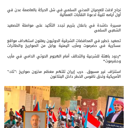
نجاح لافت للعصيان المدني السلمي في شل الحركة بالعاصمة عدن في
أول أيامه تلبيةً لدعوة النقابات العمالية
مسيرة حاشدة في باعلال بتريم تجدد التأكيد على مواصلة التصعيد
الشعبي السلمي
تصعيد خطير في المحافضات الشرقية الحوثيون يعلنون استهداف مواقع
عسكرية في حضرموت ومأرب اليمنية بوابل من الصواريخ والطائرات
المسيّرة
*ردود باهتة للشرعية والتحالف أمام الهجوم الحوثي الدامي في مأرب
وحضرموت*
استنزاف غير مسبوق.. حرب إيران تلتهم معظم مخزون صواريخ \"ثاد\"
الأمريكية وتدق ناقوس الخطر داخل البنتاغون