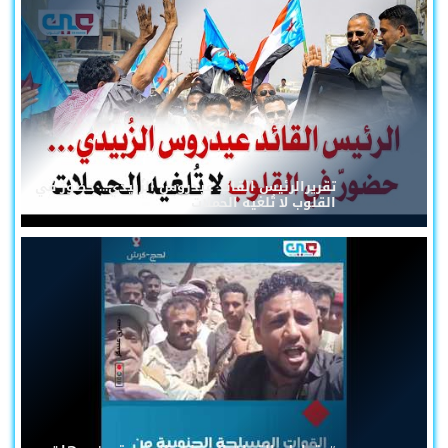
تقريرالرئيس القائد عيدروس الزُبيدي... حضورٌ في
القلوب لا تُلغيه الحملات