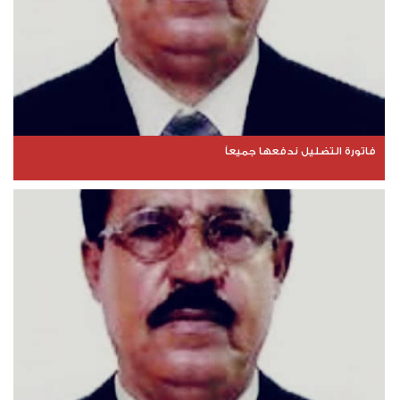
فاتورة التضليل ندفعها جميعاً