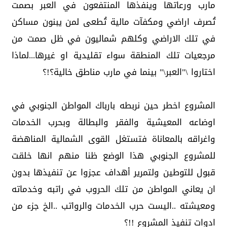
مارب ورعاتها وينفذها المنتفعون في العبر بصمت
تُصرف اراضي ومكفآت مالية تُطعى لمن يبنون مساكن
في تلك الاراضي وكلهم شماليون في ظل صمت من
مرجعيات تلك المنطقة سواء تقليدية او غيرها...لماذا
اختاروا \"العبر\" بينما في مارب مناطق خالية؟!؟
المشروع اخطر حين نربطه بارباك المواطن الجنوبي في
اوضاعه المعيشية والفقر والبطالة وبحرب الخدمات
واغراقه بالمعاناة فتستغل القوى الشمالية المناهضة
للمشروع الجنوبي هذا الوضع ظنا منهم انها خلقت
قبول للتوطين ولتمرير أهداف عجزوا عن تنفيذها بدون
ان يعاني المواطن من تلك الحروب في راتبه وخدماته
ومعيشته ..اليست حرب الخدمات والرواتب ..الخ جزء من
ادوات تنفيذ المشروع !!؟