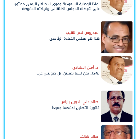
لماذا الوصاية السعودية وقوى الاحتلال اليمني مصرّون
على شيطنة المجلس الانتقالي وقيادته المفوضة
وحواضنه الشعبية؟
عيدروس نصر النقيب
هذا هو مجلس القيادة الرئاسي
د. أمين العلياني
لهذا.. نحن لسنا يمنيين، بل جنوبيين عرب
صالح علي الدويل باراس
فاتورة التضليل ندفعها جميعاً
صالح شائف