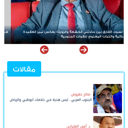
هيئة بريطانية: استهداف سفينة تجارية في خليج عدن
هان
للو
مقالات
صالح حقروص
الجنوب العربي.. ليس هدية في خلافات أبوظبي والرياض
د. أمين العلياني