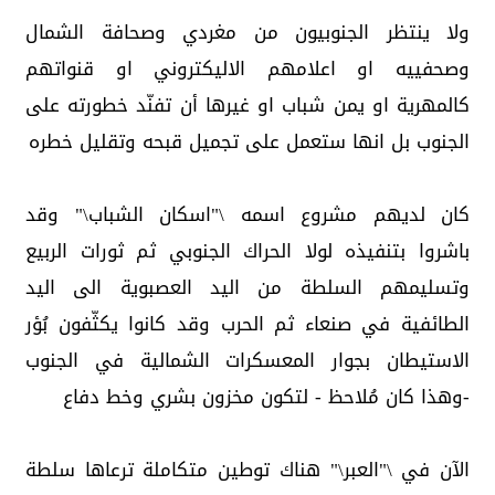
ولا ينتظر الجنوبيون من مغردي وصحافة الشمال
وصحفييه او اعلامهم الاليكتروني او قنواتهم
كالمهرية او يمن شباب او غيرها أن تفنّد خطورته على
الجنوب بل انها ستعمل على تجميل قبحه وتقليل خطره
كان لديهم مشروع اسمه \"اسكان الشباب\" وقد
باشروا بتنفيذه لولا الحراك الجنوبي ثم ثورات الربيع
وتسليمهم السلطة من اليد العصبوية الى اليد
الطائفية في صنعاء ثم الحرب وقد كانوا يكثّفون بُؤر
الاستيطان بجوار المعسكرات الشمالية في الجنوب
-وهذا كان مُلاحظ - لتكون مخزون بشري وخط دفاع
الآن في \"العبر\" هناك توطين متكاملة ترعاها سلطة