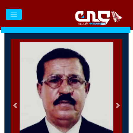
السابق
التالى