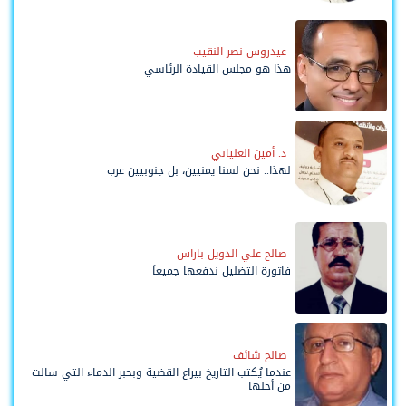
عيدروس نصر النقيب
هذا هو مجلس القيادة الرئاسي
د. أمين العلياني
لهذا.. نحن لسنا يمنيين، بل جنوبيين عرب
صالح علي الدويل باراس
فاتورة التضليل ندفعها جميعاً
صالح شائف
عندما يُكتب التاريخ بيراع القضية وبحبر الدماء التي سالت
من أجلها