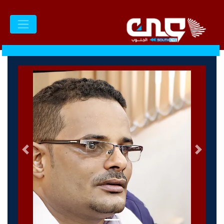
السابق
التالى