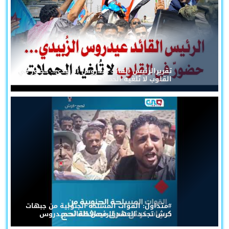
تقريرالرئيس القائد عيدروس الزُبيدي... حضورٌ في
القلوب لا تُلغيه الحملات
#متداول: القوات المسلحة الجنوبية من جبهات
كرش تجدد العهد للرئيس القائد عيدروس