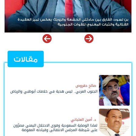
هيئة بريطانية: استهداف سفينة تجارية في خليج عدن
مقالات
صالح حقروص
الجنوب العربي.. ليس هدية في خلافات أبوظبي والرياض
د. أمين العلياني
لماذا الوصاية السعودية وقوى الاحتلال اليمني مصرّون
على شيطنة المجلس الانتقالي وقيادته المفوضة
وحواضنه الشعبية؟