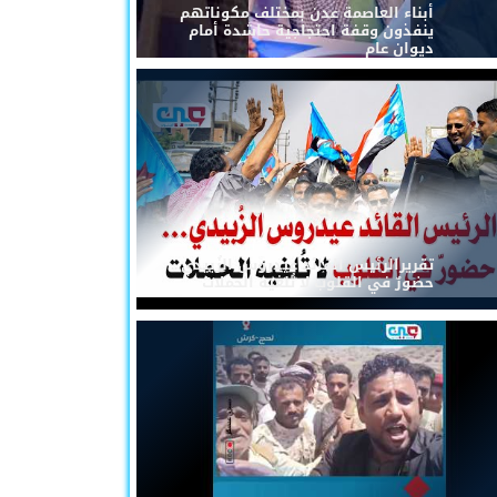
أبناء العاصمة عدن بمختلف مكوناتهم
ينفذون وقفة احتجاجية حاشدة أمام
ديوان عام
تقريرالرئيس القائد عيدروس الزُبيدي...
حضورٌ في القلوب لا تُلغيه الحملات