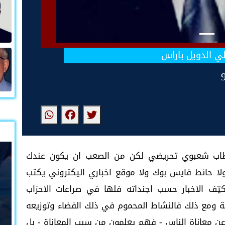
ي الدويل باراس
طاب شعبوي تحريضي لكن من الصعب ان يكون عندك
ية فالانتقالي ليس مغرّد في منصة X ولا حائط فايس بوك ولا موقع اخباري اليكتروني يكتب
يّف الاخبار حسب اجنداته فلها في صراعات الاحزاب
ة ومع ذلك فالنشاط المحموم في ذلك الفضاء وتوزيعه
ن معاناة الناس - فهم يعلمون من سبب المعاناة - بل