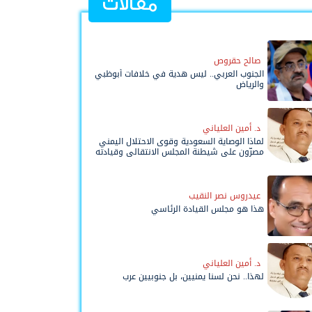
مقالات
صالح حقروص
الجنوب العربي.. ليس هدية في خلافات أبوظبي
والرياض
د. أمين العلياني
لماذا الوصاية السعودية وقوى الاحتلال اليمني
مصرّون على شيطنة المجلس الانتقالي وقيادته
المفوضة وحواضنه الشعبية؟
عيدروس نصر النقيب
هذا هو مجلس القيادة الرئاسي
د. أمين العلياني
لهذا.. نحن لسنا يمنيين، بل جنوبيين عرب