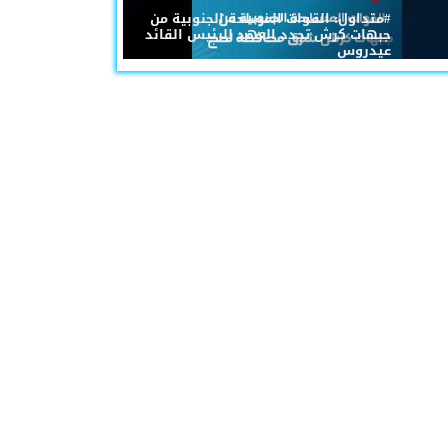
#متداول: القوات المسلحة الجنوبية من
جبهات كرش تجدد العهد للرئيس القائد
عيدروس