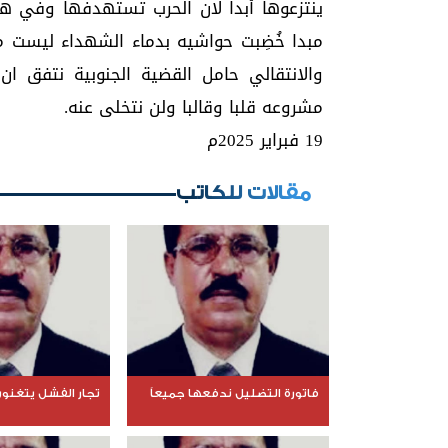
ينتزعوها أبدا لان الحرب تستهدفها وفي هذ
والانتقالي حامل القضية الجنوبية نتفق ان
مشروعه قلبا وقالبا ولن نتخلى عنه.
19 فبراير 2025م
مقالات للكاتب
فاتورة التضليل ندفعها جميعاً
تجار الفشل يتغنون