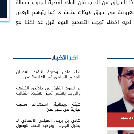
ا السياق من الحرب فان الولاء لقضية الجنوب مسالة
مبدا خُضِبت حواشيه بدماء الشهداء ليست معروضة في سوق لايكات منصة X كما يتوهم البعض
 لديه اخطاء توجب التصحيح اليوم قبل غد لكننا مع
اخر الأخبار
نداء عاجل ودعوة لتنفيذ العصيان
المدني السلمي في العاصمة عدن
بن لسود: الفارق بين حادثتي الخشعة
والرويك يعكس تميز العقيدة القتالية
والثبات المعنوي للقوات الجنوبية
هيئة بريطانية: استهداف سفينة
تجارية في خليج عدن
 بالفجر
هاني بن بريك: المجلس الانتقالي لا
يختزل الجنوب.. وتوحيد الصف للوصول
لاستعادة الدولة أولوية تفرضها