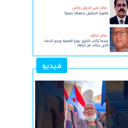
صالح علي الدويل باراس
فاتورة التضليل ندفعها جميعاً
صالح شائف
عندما يُكتب التاريخ بيراع القضية وبحبر الدماء
التي سالت من أجلها
فيديو