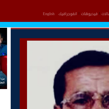
لات
فيديوهات
انفوجرافيك
English
بن لسو
العقيد