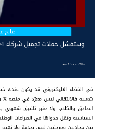
صالح عل
وستفشل حملات تجميل شركاء 94
مقالات
- منذ 1 سنة
في الفضاء الاليكتروني قد يكون عندك خ
شعب
الصادق والكاذب ولا منبر تلفيق شعبوي يك
السياسية وتقل جدواها في الصراعات الوطني
بين مجادلين ومرجفين ليس صدفة ولا تعبير ع