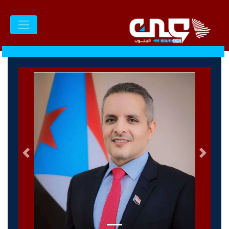
السابق
التالى