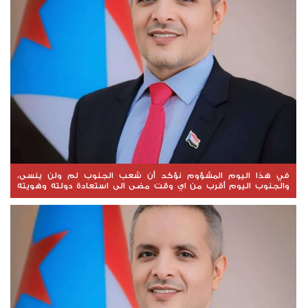
في هذا اليوم المشؤوم نؤكد أن شعب الجنوب لم ولن ينسى،
والجنوب اليوم أقرب من اي وقت مضى الى استعادة دولته وهويته
وسيادته