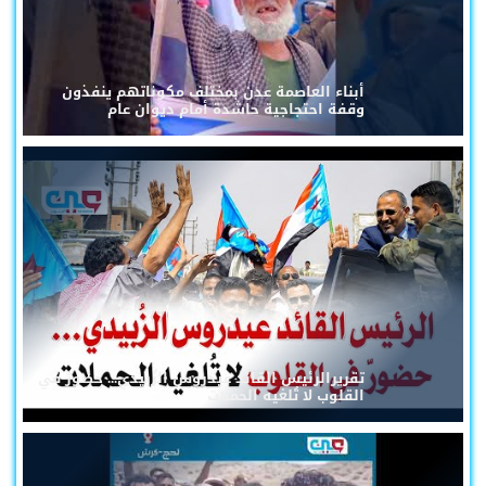
أبناء العاصمة عدن بمختلف مكوناتهم ينفذون
وقفة احتجاجية حاشدة أمام ديوان عام
تقريرالرئيس القائد عيدروس الزُبيدي... حضورٌ في
القلوب لا تُلغيه الحملات