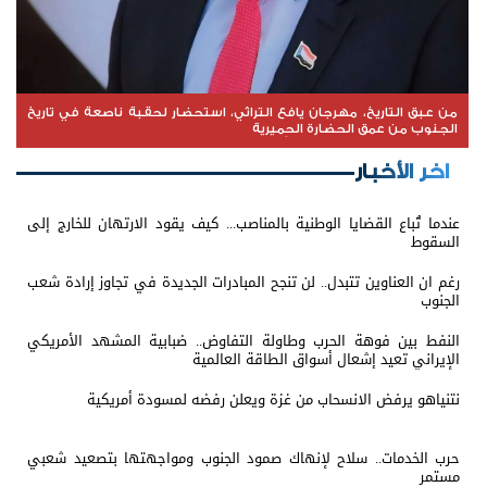
من عبق التاريخ، مهرجان يافع التراثي، استحضار لحقبة ناصعة في تاريخ
الجنوب من عمق الحضارة الحِميرية
اخر الأخبار
عندما تُباع القضايا الوطنية بالمناصب... كيف يقود الارتهان للخارج إلى
السقوط
رغم ان العناوين تتبدل.. لن تنجح المبادرات الجديدة في تجاوز إرادة شعب
الجنوب
النفط بين فوهة الحرب وطاولة التفاوض.. ضبابية المشهد الأمريكي
الإيراني تعيد إشعال أسواق الطاقة العالمية
نتنياهو يرفض الانسحاب من غزة ويعلن رفضه لمسودة أمريكية
حرب الخدمات.. سلاح لإنهاك صمود الجنوب ومواجهتها بتصعيد شعبي
مستمر