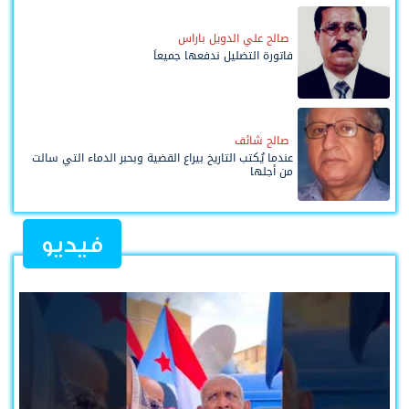
صالح علي الدويل باراس
فاتورة التضليل ندفعها جميعاً
صالح شائف
عندما يُكتب التاريخ بيراع القضية وبحبر الدماء التي سالت
من أجلها
فيديو