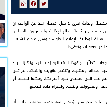
هنية، وبداية أخرى لا تقل أهمية، أجد من الواجب أن
في تأسيس ورئاسة قطاع الإذاعة والتلفزيون بالمجلس
الهيئة الوطنية للإعلام الجنوبي؛ وهي مهام تشرفت
ا من صعوبات وتعقيدات.
ت، تطلّبت جهودًا استثنائية بُذلت ليلًا ونهارًا، لبناء
نا بعدالة ومهنية، وتنتصر لهويته وانتمائه، لم تكن
مواقف التي منحتني خبرة أعتز بها، ومهما اختلفنا أو
ادقة، ومسؤولية وطنية، واحترام دائم للجميع.
أتقدّم بخالص الشكر والعرفان لفخامة الرئيس القائد عيدروس الزُبيدي ‎@AidrosAlzubidi حفظه الله