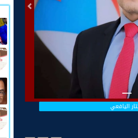
التالى
ار اليافعي