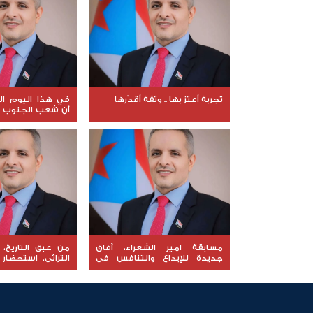
تجربة أعتز بها .. وثقة أقدّرها
في هذا اليوم ا
أن شعب الجنوب ل
والجنوب اليوم 
وقت مضى الى اس
وهويته وسيادته
مسابقة امير الشعراء، آفاق
من عبق التاريخ،
جديدة للإبداع والتنافس في
التراثي، استحضار
رحاب الشعر
في تاريخ الجن
الحضارة الحِميرية