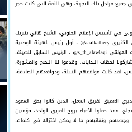
ي جميع مراحل تلك التجربة، وهي الثقة التي كانت حجر
ولى في تأسيس الإعلام الجنوبي، الشيخ هاني بنبريك
‎@HaniBinbrek ، وكذلك الأستاذ العزيز علي الكثيري ‎@aaalkathery ، أول رئيس للهيئة الوطنية
للإعلام الجنوبي، والأستاذ الحبيب سالم ثابت العولقي ‎@s_th_alawlaqi ، الرئيس السابق للهيئة،
اركونا لحظات البدايات، وقدموا لنا النصح والمشورة،
أسيس، لقد كانت مواقفهم النبيلة، ودوافعهم الصادقة،
ديري العميق لفريق العمل، الذين كانوا بحق العمود
جاح، فقد حملوا الأعباء بروح الفريق الواحد، مؤمنين
 وجهدهم وتفانيهم ما لا يمكن اختزاله في كلمات،