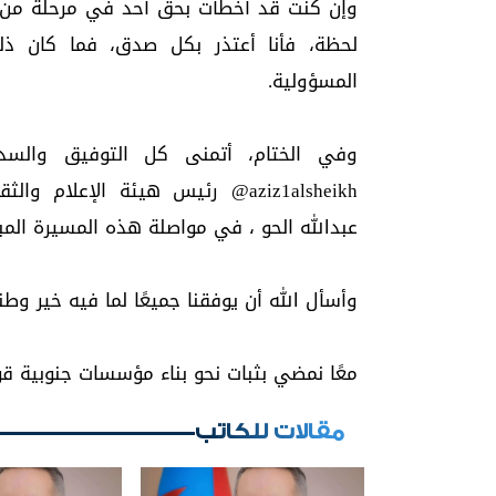
وإن كنت قد أخطأت بحق أحد في مرحلة من 
لحظة، فأنا أعتذر بكل صدق، فما كان ذ
المسؤولية.
وفي الختام، أتمنى كل التوفيق والسداد
‎@aziz1alsheikh رئيس هيئة الإعل
عبدالله الحو ، في مواصلة هذه المسيرة المبا
وأسأل الله أن يوفقنا جميعًا لما فيه خير وطن
معًا نمضي بثبات نحو بناء مؤسسات جنوبية ق
مقالات للكاتب