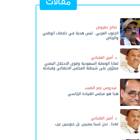
مقالات
صالح حقروص
الجنوب العربي.. ليس هدية في خلافات أبوظبي
والرياض
د. أمين العلياني
لماذا الوصاية السعودية وقوى الاحتلال اليمني
مصرّون على شيطنة المجلس الانتقالي وقيادته
المفوضة وحواضنه الشعبية؟
عيدروس نصر النقيب
هذا هو مجلس القيادة الرئاسي
د. أمين العلياني
لهذا.. نحن لسنا يمنيين، بل جنوبيين عرب