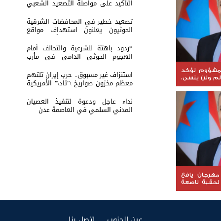
التأكيد على مواصلة التصعيد الشعبي
السلمي
تصعيد خطير في المحافضات الشرقية
الحوثيون يعلنون استهداف مواقع
عسكرية في حضرموت ومأرب اليمنية
بوابل من الصواريخ والطائرات المسيّرة
*ردود باهتة للشرعية والتحالف أمام
الهجوم الحوثي الدامي في مأرب
وحضرموت*
لمشؤوم نؤكد
استنزاف غير مسبوق.. حرب إيران تلتهم
م ولن ينسى،
معظم مخزون صواريخ \"ثاد\" الأمريكية
أقرب من اي
وتدق ناقوس الخطر داخل البنتاغون
تعادة دولته
نداء عاجل ودعوة لتنفيذ العصيان
المدني السلمي في العاصمة عدن
 مهرجان يافع
 لحقبة ناصعة
وب من عمق
(current)
(current)
عين الجنوب
إتصل بنا