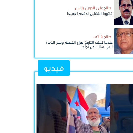
صالح علي الدويل باراس
فاتورة التضليل ندفعها جميعاً
صالح شائف
عندما يُكتب التاريخ بيراع القضية وبحبر الدماء
التي سالت من أجلها
فيديو