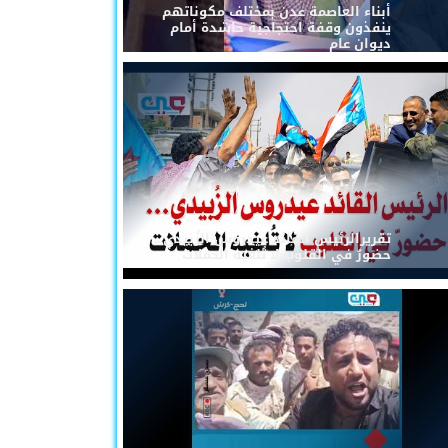
أبناء العاصمة عدن بمختلف مكوناتهم
ينفذون وقفة احتجاجية حاشدة أمام
ديوان عام
تقريرالرئيس القائد عيدروس الزُبيدي...
حضورٌ في القلوب لا تُلغيه الحملات