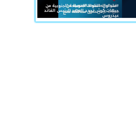
#متداول: القوات المسلحة الجنوبية من
جبهات كرش تجدد العهد للرئيس القائد
عيدروس