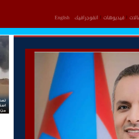
لات
فيديوهات
انفوجرافيك
English
*ردو
في 