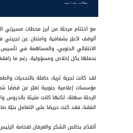
مقالات
- منذ 1 سنة
مع اختتام مرحلة من أبرز محطات مسيرتي الم
أتوقف لأعبّر بشفافية وامتنان عن تجربتي 
الانتقالي الجنوبي، والمساهمة في تأسيس 
بحملها بكل إخلاص ومسؤولية، رغم ما رافقه
لقد كانت تجربة ثرية، حافلة بالتحديات والطموحا
مؤسسات إعلامية جنوبية تعبّر عن قضايا شعب
الرحلة سهلة، لكنها كانت مليئة بالدروس وال
اتفقنا، فقد كنت حريصًا على التعامل بنيّة ص