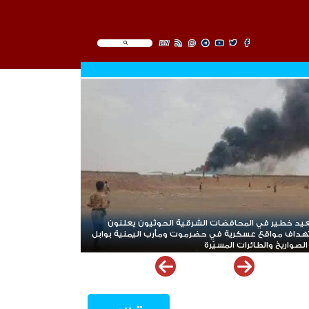
EN
د باهتة للشرعية والتحالف أمام الهجوم الحوثي الدامي
مأرب وحضرموت*