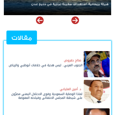
هيئة بريطانية: استهداف سفينة تجارية في خليج عدن
مقالات
صالح حقروص
الجنوب العربي.. ليس هدية في خلافات أبوظبي والرياض
د. أمين العلياني
لماذا الوصاية السعودية وقوى الاحتلال اليمني مصرّون
على شيطنة المجلس الانتقالي وقيادته المفوضة
وحواضنه الشعبية؟