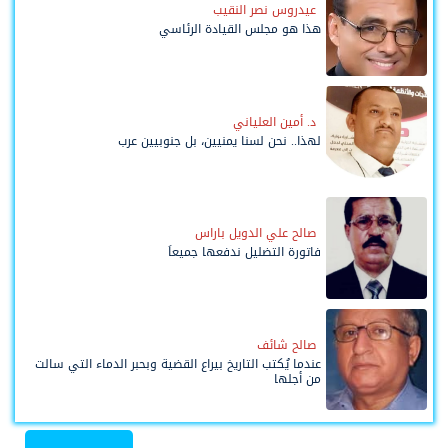
عيدروس نصر النقيب
هذا هو مجلس القيادة الرئاسي
د. أمين العلياني
لهذا.. نحن لسنا يمنيين، بل جنوبيين عرب
صالح علي الدويل باراس
فاتورة التضليل ندفعها جميعاً
صالح شائف
عندما يُكتب التاريخ بيراع القضية وبحبر الدماء التي سالت
من أجلها