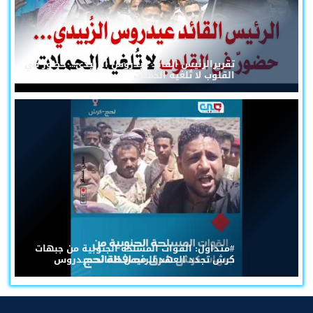
تقريرالرئيس القائد عيدروس الزُبيدي... حضورٌ في
القلوب لا تُلغيه الحملات
#متداول: القوات المسلحة الجنوبية من جبهات
كرش تجدد العهد للرئيس القائد عيدروس