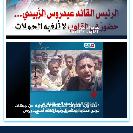
تقريرالرئيس القائد عيدروس الزُبيدي... حضورٌ في
القلوب لا تُلغيه الحملات
#متداول: القوات المسلحة الجنوبية من جبهات
كرش تجدد العهد للرئيس القائد عيدروس