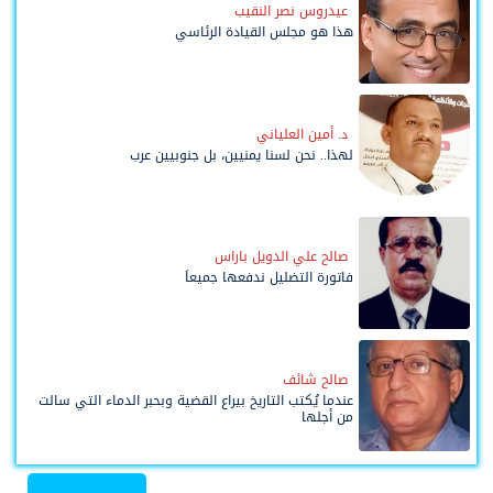
عيدروس نصر النقيب
هذا هو مجلس القيادة الرئاسي
د. أمين العلياني
لهذا.. نحن لسنا يمنيين، بل جنوبيين عرب
صالح علي الدويل باراس
فاتورة التضليل ندفعها جميعاً
صالح شائف
عندما يُكتب التاريخ بيراع القضية وبحبر الدماء التي سالت
من أجلها