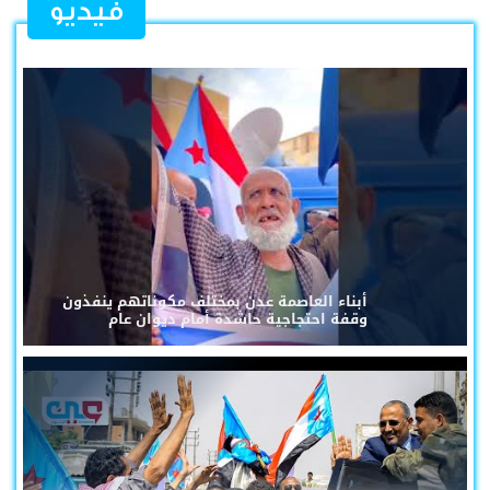
فيديو
أبناء العاصمة عدن بمختلف مكوناتهم ينفذون
وقفة احتجاجية حاشدة أمام ديوان عام