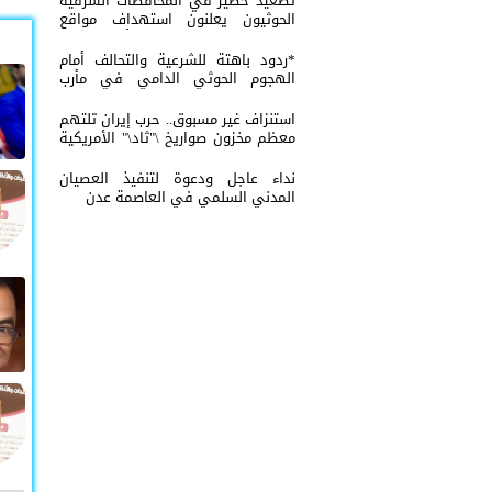
تصعيد خطير في المحافضات الشرقية
الحوثيون يعلنون استهداف مواقع
عسكرية في حضرموت ومأرب اليمنية
بوابل من الصواريخ والطائرات المسيّرة
*ردود باهتة للشرعية والتحالف أمام
الهجوم الحوثي الدامي في مأرب
وحضرموت*
استنزاف غير مسبوق.. حرب إيران تلتهم
معظم مخزون صواريخ \"ثاد\" الأمريكية
وتدق ناقوس الخطر داخل البنتاغون
نداء عاجل ودعوة لتنفيذ العصيان
المدني السلمي في العاصمة عدن