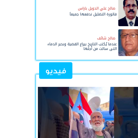
صالح علي الدويل باراس
فاتورة التضليل ندفعها جميعاً
صالح شائف
عندما يُكتب التاريخ بيراع القضية وبحبر الدماء
التي سالت من أجلها
فيديو