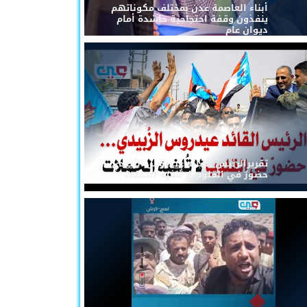
أبناء العاصمة عدن بمختلف مكوناتهم
ينفذون وقفة احتجاجية حاشدة أمام
ديوان عام
تقريرالرئيس القائد عيدروس الزُبيدي...
حضورٌ في القلوب لا تُلغيه الحملات