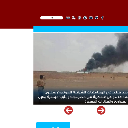
EN
يد خطير في المحافضات الشرقية الحوثيون يعلنون
هداف مواقع عسكرية في حضرموت ومأرب اليمنية بوابل
لصواريخ والطائرات المسيّرة