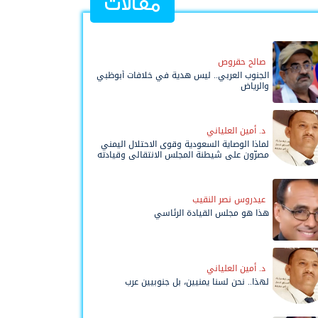
مقالات
صالح حقروص
الجنوب العربي.. ليس هدية في خلافات أبوظبي
والرياض
د. أمين العلياني
لماذا الوصاية السعودية وقوى الاحتلال اليمني
مصرّون على شيطنة المجلس الانتقالي وقيادته
المفوضة وحواضنه الشعبية؟
عيدروس نصر النقيب
هذا هو مجلس القيادة الرئاسي
د. أمين العلياني
لهذا.. نحن لسنا يمنيين، بل جنوبيين عرب