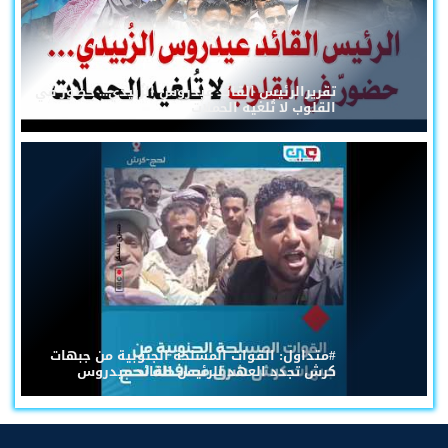
تقريرالرئيس القائد عيدروس الزُبيدي... حضورٌ في
القلوب لا تُلغيه الحملات
#متداول: القوات المسلحة الجنوبية من جبهات
كرش تجدد العهد للرئيس القائد عيدروس