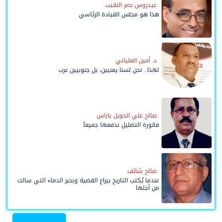
عيدروس نصر النقيب
هذا هو مجلس القيادة الرئاسي
د. أمين العلياني
لهذا.. نحن لسنا يمنيين، بل جنوبيين عرب
صالح علي الدويل باراس
فاتورة التضليل ندفعها جميعاً
صالح شائف
عندما يُكتب التاريخ بيراع القضية وبحبر الدماء التي سالت
من أجلها