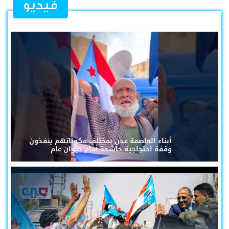
فيديو
أبناء العاصمة عدن بمختلف مكوناتهم ينفذون
وقفة احتجاجية حاشدة أمام ديوان عام