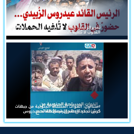
تقريرالرئيس القائد عيدروس الزُبيدي... حضورٌ في
القلوب لا تُلغيه الحملات
#متداول: القوات المسلحة الجنوبية من جبهات
كرش تجدد العهد للرئيس القائد عيدروس