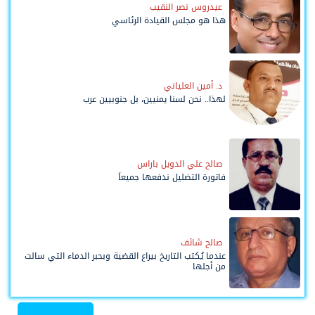
عيدروس نصر النقيب
هذا هو مجلس القيادة الرئاسي
د. أمين العلياني
لهذا.. نحن لسنا يمنيين، بل جنوبيين عرب
صالح علي الدويل باراس
فاتورة التضليل ندفعها جميعاً
صالح شائف
عندما يُكتب التاريخ بيراع القضية وبحبر الدماء التي سالت
من أجلها