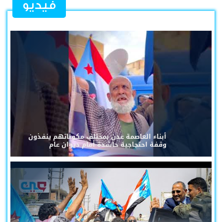
فيديو
أبناء العاصمة عدن بمختلف مكوناتهم ينفذون
وقفة احتجاجية حاشدة أمام ديوان عام