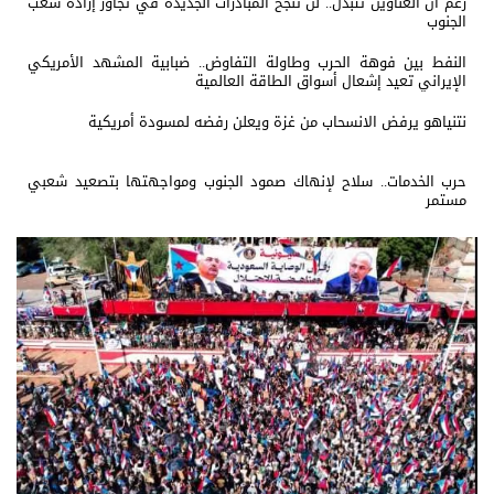
رغم ان العناوين تتبدل.. لن تنجح المبادرات الجديدة في تجاوز إرادة شعب
الجنوب
النفط بين فوهة الحرب وطاولة التفاوض.. ضبابية المشهد الأمريكي
الإيراني تعيد إشعال أسواق الطاقة العالمية
نتنياهو يرفض الانسحاب من غزة ويعلن رفضه لمسودة أمريكية
حرب الخدمات.. سلاح لإنهاك صمود الجنوب ومواجهتها بتصعيد شعبي
مستمر