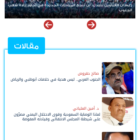
رغم ان العناوين تتبدل.. لن تنجح المبادرات الجديدة في تجاوز إرادة شعب
الجنوب
مقالات
صالح حقروص
الجنوب العربي.. ليس هدية في خلافات أبوظبي والرياض
د. أمين العلياني
لماذا الوصاية السعودية وقوى الاحتلال اليمني مصرّون
على شيطنة المجلس الانتقالي وقيادته المفوضة
وحواضنه الشعبية؟