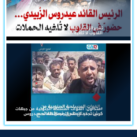
تقريرالرئيس القائد عيدروس الزُبيدي... حضورٌ في
القلوب لا تُلغيه الحملات
#متداول: القوات المسلحة الجنوبية من جبهات
كرش تجدد العهد للرئيس القائد عيدروس