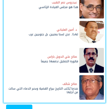
عيدروس نصر النقيب
هذا هو مجلس القيادة الرئاسي
د. أمين العلياني
لهذا.. نحن لسنا يمنيين، بل جنوبيين عرب
صالح علي الدويل باراس
فاتورة التضليل ندفعها جميعاً
صالح شائف
عندما يُكتب التاريخ بيراع القضية وبحبر الدماء التي سالت
من أجلها