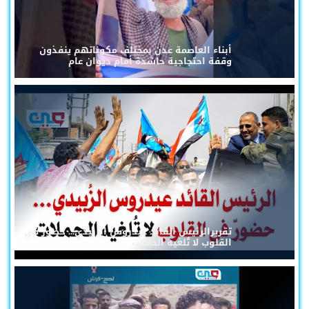
أبناء العاصمة عدن بمختلف مكوناتهم ينفذون
وقفة احتجاجية حاشدة أمام ديوان عام
تقريرالرئيس القائد عيدروس الزُبيدي... حضورٌ في
القلوب لا تُلغيه الحملات