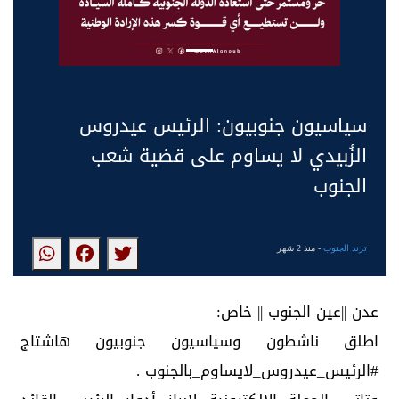
سياسيون جنوبيون: الرئيس عيدروس
الزُبيدي لا يساوم على قضية شعب
الجنوب
ترند الجنوب
- منذ 2 شهر
عدن ||عين الجنوب || خاص:
اطلق ناشطون وسياسيون جنوبيون هاشتاج
#الرئيس_عيدروس_لايساوم_بالجنوب .