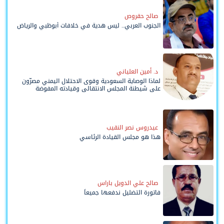
صالح حقروص
الجنوب العربي.. ليس هدية في خلافات أبوظبي والرياض
د. أمين العلياني
لماذا الوصاية السعودية وقوى الاحتلال اليمني مصرّون
على شيطنة المجلس الانتقالي وقيادته المفوضة
وحواضنه الشعبية؟
عيدروس نصر النقيب
هذا هو مجلس القيادة الرئاسي
صالح علي الدويل باراس
فاتورة التضليل ندفعها جميعاً