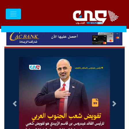
السابق
التالى