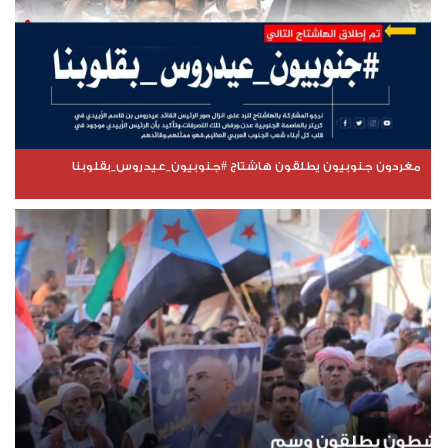
مغردون جنوبيون يطلقون هاشتاج #جنوبيون_عيدروس_بقلوبنا