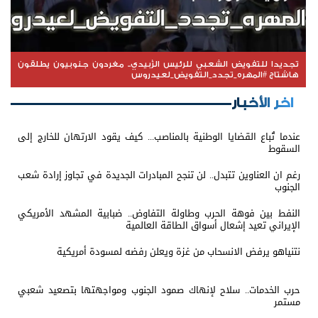
تجديدا للتفويض الشعبي للرئيس الزُبيدي.. مغردون جنوبيون يطلقون
هاشتاج #المهره_تجدد_التفويض_لعيدروس
اخر الأخبار
عندما تُباع القضايا الوطنية بالمناصب... كيف يقود الارتهان للخارج إلى
السقوط
رغم ان العناوين تتبدل.. لن تنجح المبادرات الجديدة في تجاوز إرادة شعب
الجنوب
النفط بين فوهة الحرب وطاولة التفاوض.. ضبابية المشهد الأمريكي
الإيراني تعيد إشعال أسواق الطاقة العالمية
نتنياهو يرفض الانسحاب من غزة ويعلن رفضه لمسودة أمريكية
حرب الخدمات.. سلاح لإنهاك صمود الجنوب ومواجهتها بتصعيد شعبي
مستمر