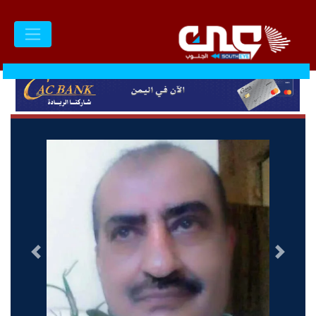
السابق
التالى