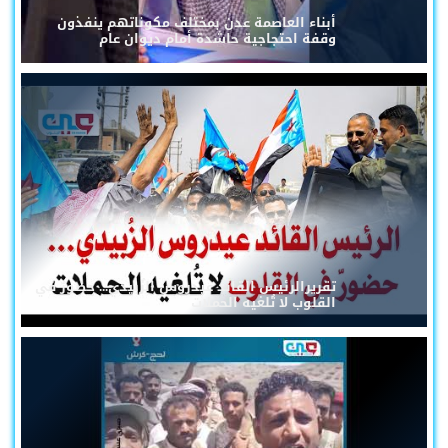
أبناء العاصمة عدن بمختلف مكوناتهم ينفذون
وقفة احتجاجية حاشدة أمام ديوان عام
تقريرالرئيس القائد عيدروس الزُبيدي... حضورٌ في
القلوب لا تُلغيه الحملات