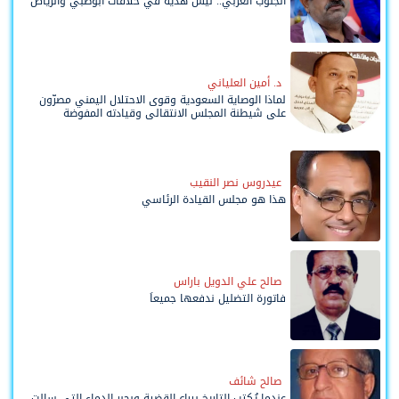
الجنوب العربي.. ليس هدية في خلافات أبوظبي والرياض
د. أمين العلياني
لماذا الوصاية السعودية وقوى الاحتلال اليمني مصرّون
على شيطنة المجلس الانتقالي وقيادته المفوضة
وحواضنه الشعبية؟
عيدروس نصر النقيب
هذا هو مجلس القيادة الرئاسي
صالح علي الدويل باراس
فاتورة التضليل ندفعها جميعاً
صالح شائف
عندما يُكتب التاريخ بيراع القضية وبحبر الدماء التي سالت