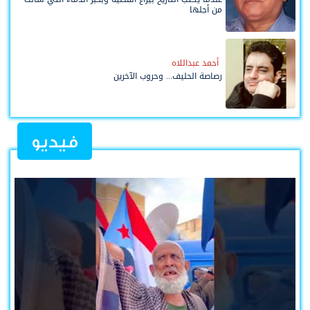
من أجلها
أحمد عبداللاه
رصاصة الحليف... وحروب الآخرين
فيديو