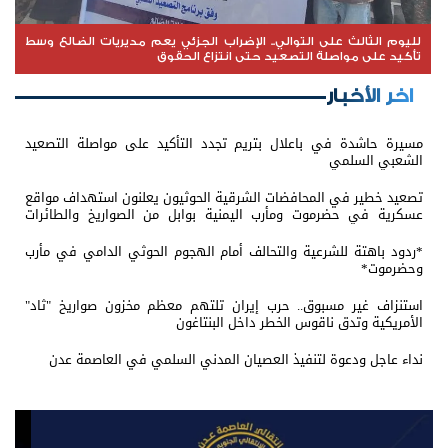
لليوم الثالث على التوالي.. الإضراب الجزئي يعم مديريات الضالع وسط
تأكيد على مواصلة التصعيد حتى انتزاع الحقوق
اخر الأخبار
مسيرة حاشدة في باعلال بتريم تجدد التأكيد على مواصلة التصعيد
الشعبي السلمي
تصعيد خطير في المحافضات الشرقية الحوثيون يعلنون استهداف مواقع
عسكرية في حضرموت ومأرب اليمنية بوابل من الصواريخ والطائرات
المسيّرة
*ردود باهتة للشرعية والتحالف أمام الهجوم الحوثي الدامي في مأرب
وحضرموت*
استنزاف غير مسبوق.. حرب إيران تلتهم معظم مخزون صواريخ "ثاد"
الأمريكية وتدق ناقوس الخطر داخل البنتاغون
نداء عاجل ودعوة لتنفيذ العصيان المدني السلمي في العاصمة عدن