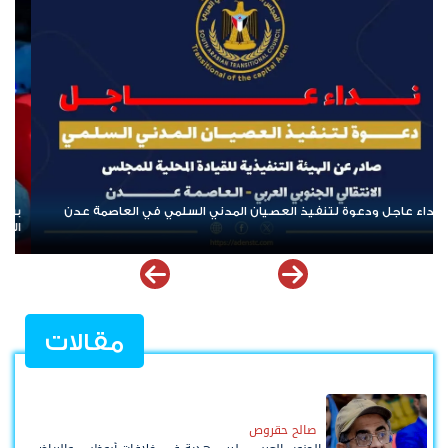
بن لسود: الفارق بين حادثتي الخشعة والرويك يعكس تميز العقيدة
القتالية والثبات المعنوي للقوات الجنوبية
مقالات
صالح حقروص