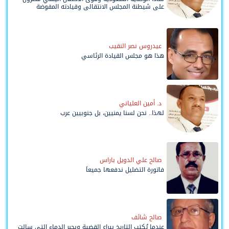
على شيطنة المجلس الانتقالي وقيادته المفوضة
وحواضنه الشعبية؟
عيدروس نصر النقيب
هذا هو مجلس القيادة الرئاسي
د. أمين العلياني
لهذا.. نحن لسنا يمنيين، بل جنوبيين عرب
صالح علي الدويل باراس
فاتورة التضليل ندفعها جميعاً
صالح شائف
عندما يُكتب التاريخ بيراع القضية وبحبر الدماء التي سالت