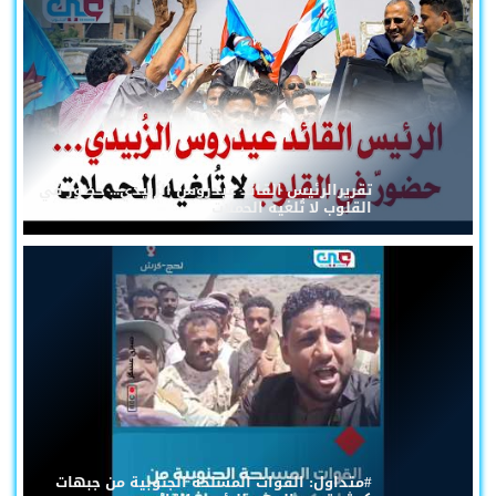
تقريرالرئيس القائد عيدروس الزُبيدي... حضورٌ في
القلوب لا تُلغيه الحملات
#متداول: القوات المسلحة الجنوبية من جبهات