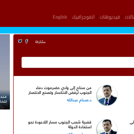
لات
فيديوهات
انفوجرافيك
English
مشاركة
من سناح إلى وادي حضرموت دماء
الجنوب ترفض الانكسار وتصنع الانتصار
عندما
د.صدام عبدالله
للخا
لى
قضية شعب الجنوب مسار اللاعودة نحو
استعادة الدولة
د.صدام عبدالله