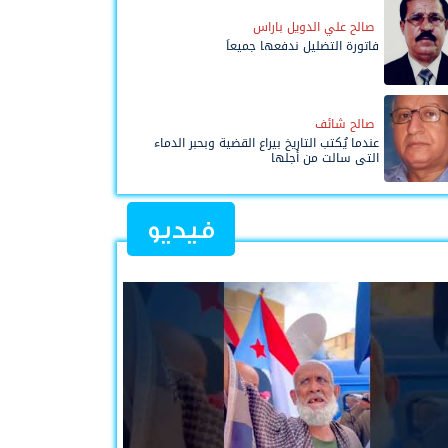
صالح علي الدويل باراس
فاتورة التضليل ندفعها جميعاً
صالح شائف
عندما يُكتب التاريخ بيراع القضية وبحبر الدماء
التي سالت من أجلها
فيديو