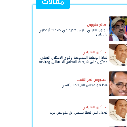
مقالات
صالح حقروص
الجنوب العربي.. ليس هدية في خلافات أبوظبي
والرياض
د. أمين العلياني
لماذا الوصاية السعودية وقوى الاحتلال اليمني
مصرّون على شيطنة المجلس الانتقالي وقيادته
المفوضة وحواضنه الشعبية؟
عيدروس نصر النقيب
هذا هو مجلس القيادة الرئاسي
د. أمين العلياني
لهذا.. نحن لسنا يمنيين، بل جنوبيين عرب