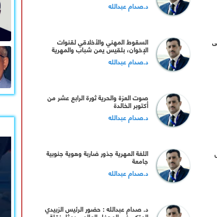
والسياسية
د.صدام عبدالله
ى
السقوط المهني والأخلاقي لقنوات
الإخوان، بلقيس يمن شباب والمهرية
نموذجا
د.صدام عبدالله
صوت العزة والحرية ثورة الرابع عشر من
أكتوبر الخالدة
د.صدام عبدالله
اللغة المهرية جذور ضاربة وهوية جنوبية
جامعة
د.صدام عبدالله
د. صدام عبدالله : حضور الرئيس الزبيدي
المتكرر في المحفل العالمي يمثل نقلة