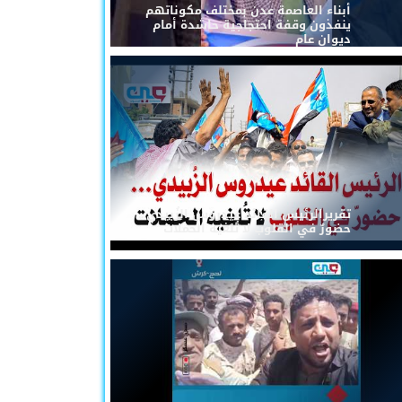
أبناء العاصمة عدن بمختلف مكوناتهم
ينفذون وقفة احتجاجية حاشدة أمام
ديوان عام
تقريرالرئيس القائد عيدروس الزُبيدي...
حضورٌ في القلوب لا تُلغيه الحملات