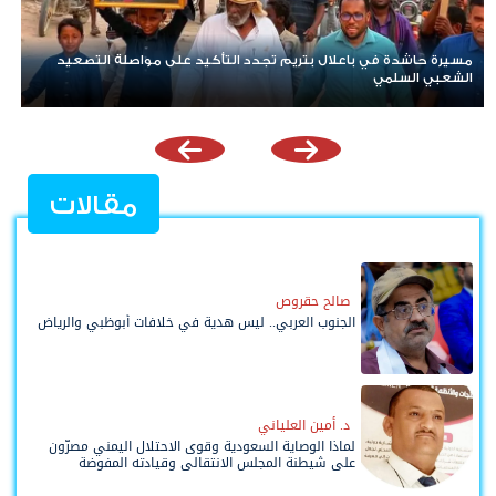
تصعيد خطير في المحافضات الشرقية الحوثيون يعلنون استهداف
مواقع عسكرية في حضرموت ومأرب اليمنية بوابل من الصواريخ
والطائرات المسيّرة
مقالات
صالح حقروص
الجنوب العربي.. ليس هدية في خلافات أبوظبي والرياض
د. أمين العلياني
لماذا الوصاية السعودية وقوى الاحتلال اليمني مصرّون
على شيطنة المجلس الانتقالي وقيادته المفوضة
وحواضنه الشعبية؟