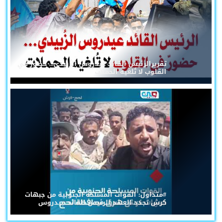
تقريرالرئيس القائد عيدروس الزُبيدي... حضورٌ في
القلوب لا تُلغيه الحملات
#متداول: القوات المسلحة الجنوبية من جبهات
كرش تجدد العهد للرئيس القائد عيدروس