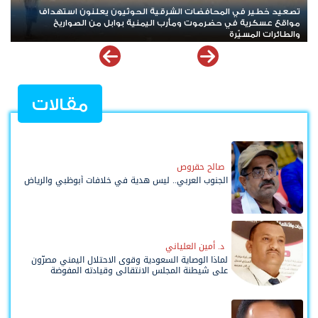
تصعيد خطير في المحافضات الشرقية الحوثيون يعلنون استهداف
*
مواقع عسكرية في حضرموت ومأرب اليمنية بوابل من الصواريخ
و
والطائرات المسيّرة
مقالات
صالح حقروص
الجنوب العربي.. ليس هدية في خلافات أبوظبي والرياض
د. أمين العلياني
لماذا الوصاية السعودية وقوى الاحتلال اليمني مصرّون
على شيطنة المجلس الانتقالي وقيادته المفوضة
وحواضنه الشعبية؟