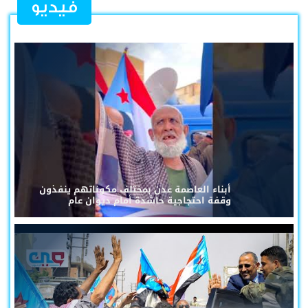
فيديو
أبناء العاصمة عدن بمختلف مكوناتهم ينفذون
وقفة احتجاجية حاشدة أمام ديوان عام