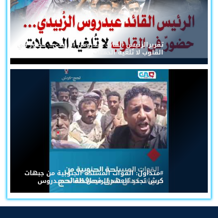
تقريرالرئيس القائد عيدروس الزُبيدي... حضورٌ في
القلوب لا تُلغيه الحملات
#متداول: القوات المسلحة الجنوبية من جبهات
كرش تجدد العهد للرئيس القائد عيدروس