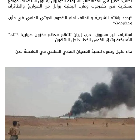
تصعيد خطير في المحافضات الشرقية الحوثيون يعلنون استهداف مواقع
عسكرية في حضرموت ومأرب اليمنية بوابل من الصواريخ والطائرات
المسيّرة
*ردود باهتة للشرعية والتحالف أمام الهجوم الحوثي الدامي في مأرب
وحضرموت*
استنزاف غير مسبوق.. حرب إيران تلتهم معظم مخزون صواريخ \"ثاد\"
الأمريكية وتدق ناقوس الخطر داخل البنتاغون
نداء عاجل ودعوة لتنفيذ العصيان المدني السلمي في العاصمة عدن