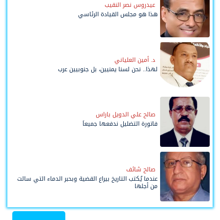
عيدروس نصر النقيب
هذا هو مجلس القيادة الرئاسي
د. أمين العلياني
لهذا.. نحن لسنا يمنيين، بل جنوبيين عرب
صالح علي الدويل باراس
فاتورة التضليل ندفعها جميعاً
صالح شائف
عندما يُكتب التاريخ بيراع القضية وبحبر الدماء التي سالت
من أجلها