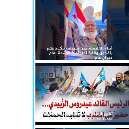
أبناء العاصمة عدن بمختلف مكوناتهم
ينفذون وقفة احتجاجية حاشدة أمام
ديوان عام
تقريرالرئيس القائد عيدروس الزُبيدي...
حضورٌ في القلوب لا تُلغيه الحملات