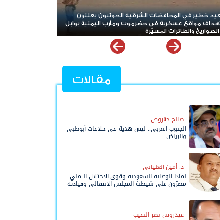
زاف غير مسبوق.. حرب إيران تلتهم معظم مخزون
هرمز على أعتاب مرحل
خ "ثاد" الأمريكية وتدق ناقوس الخطر داخل البنتاغون
رسم خريطة الملاحة 
مقالات
صالح حقروص
الجنوب العربي.. ليس هدية في خلافات أبوظبي
والرياض
د. أمين العلياني
لماذا الوصاية السعودية وقوى الاحتلال اليمني
مصرّون على شيطنة المجلس الانتقالي وقيادته
المفوضة وحواضنه الشعبية؟
عيدروس نصر النقيب