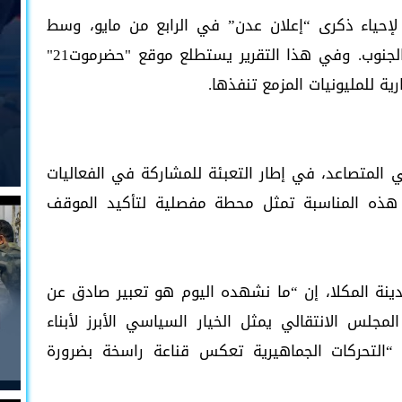
لإحياء ذكرى “إعلان عدن” في الرابع من مايو، وسط
دعوات للحشد الجماهيري في مختلف مدن الجنوب. وفي هذا التقرير يستطلع موقع "حضرموت21"
رية للمليونيات المزمع تنفذها.
لمتصاعد، في إطار التعبئة للمشاركة في الفعاليات
ن هذه المناسبة تمثل محطة مفصلية لتأكيد الموقف
نة المكلا، إن “ما نشهده اليوم هو تعبير صادق عن
مجلس الانتقالي يمثل الخيار السياسي الأبرز لأبناء
. وأضاف لموقع "حضرموت21" أن “التحركات الجماهيرية تعكس قناعة راسخة بضرورة