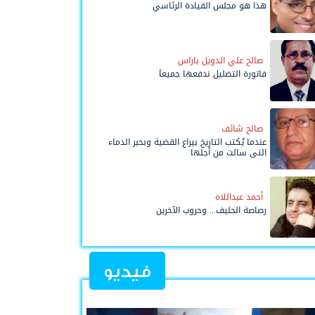
هذا هو مجلس القيادة الرئاسي
صالح علي الدويل باراس
فاتورة التضليل ندفعها جميعاً
صالح شائف
عندما يُكتب التاريخ بيراع القضية وبحبر الدماء
التي سالت من أجلها
أحمد عبداللاه
رصاصة الحليف... وحروب الآخرين
فيديو