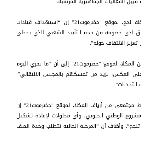
بيل الفعاليات الجماهيرية المرتقبة.
وقال عارف عباد، وهو أكاديمي من محافظة لحج، لموقع "حضرموت21" إن “استهداف قيادات
لق لدى خصومه من حجم التأييد الشعبي الذي يحظى
 تعزيز الالتفاف حوله”.
من جانبه، أشار حسين باوزير، وهو مواطن من المكلا، لموقع "حضرموت21" إلى أن “ما يجري اليوم
لى العكس، يزيد من تمسكهم بالمجلس الانتقالي”.
 التحديات”.
وفي السياق ذاته، قال محمد بامؤمن، ناشط مجتمعي من أرياف المكلا، لموقع "حضرموت21" إن
مشروع الوطني الجنوبي، وأي محاولات لإعادة تشكيل
تنجح”. وأضاف أن “المرحلة الحالية تتطلب وحدة الصف