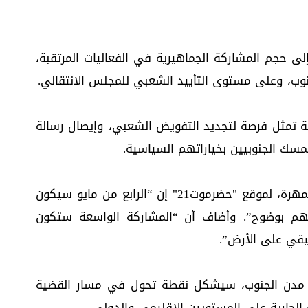
إلى حجم المشاركة الجماهيرية في الفعاليات المرتقبة،
جنوب، وعلى مستوى التأييد الشعبي للمجلس الانتقالي.
ة تمثل فرصة لتجديد التفويض الشعبي، وإيصال رسالة
سك الجنوبيين بخياراتهم السياسية.
وقال ناصر بلحاف، وهو معلم من محافظة المهرة، لموقع "حضرموت21" إن “الرابع من مايو سيكون
فهم بوضوح”. وأضاف أن “المشاركة الواسعة ستكون
يقي على الأرض”.
ي مدن الجنوب، سيشكل نقطة تحول في مسار القضية
الجارية على المستويين الإقليمي والدولي.