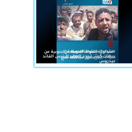
#متداول: القوات المسلحة الجنوبية من
جبهات كرش تجدد العهد للرئيس القائد
عيدروس