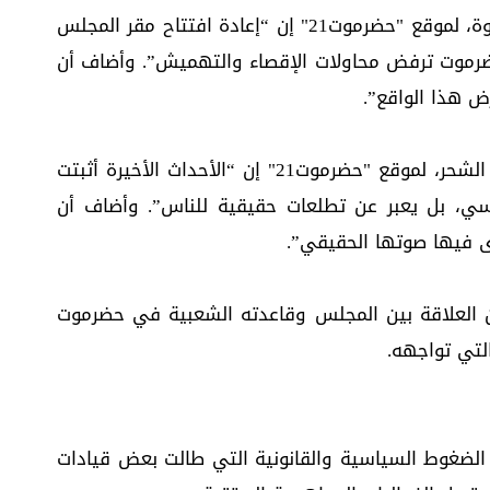
وقال أحمد الدغاري، صحفي من محافظة شبوة، لموقع "حضرموت21" إن “إعادة افتتاح مقر المجلس
ضرموت ترفض محاولات الإقصاء والتهميش”. وأضاف أن
 هذا الواقع”.
بدوره، قال فهد بامطرف، ناشط شبابي من الشحر، لموقع "حضرموت21" إن “الأحداث الأخيرة أثبتت
سي، بل يعبر عن تطلعات حقيقية للناس”. وأضاف أن
ى فيها صوتها الحقيقي”.
ن العلاقة بين المجلس وقاعدته الشعبية في حضرموت
لتي تواجهه.
لضغوط السياسية والقانونية التي طالت بعض قيادات