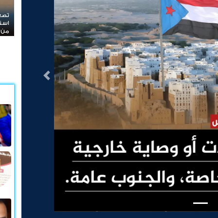
استن
صواري
التالى