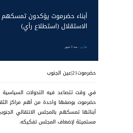
أبناء حضرموت يؤكدون تمسكهم ب
الاستقلال (استطلاع رأي)
تقارير
- منذ 3 شهر
حضرموت21|عين الجنوب
في وقت تتصاعد فيه التحولات السياسية وا
حضرموت بوصفها واحدة من أهم مراكز الثق
أبنائها تمسكهم بالمجلس الانتقالي الجنو
مستميتة لإضعاف المجلس تفكيكه.