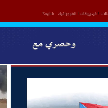
لات
فيديوهات
انفوجرافيك
English