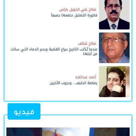
صالح علي الدويل باراس
فاتورة التضليل ندفعها جميعاً
صالح شائف
عندما يُكتب التاريخ بيراع القضية وبحبر الدماء التي سالت
من أجلها
أحمد عبداللاه
رصاصة الحليف... وحروب الآخرين
فيديو