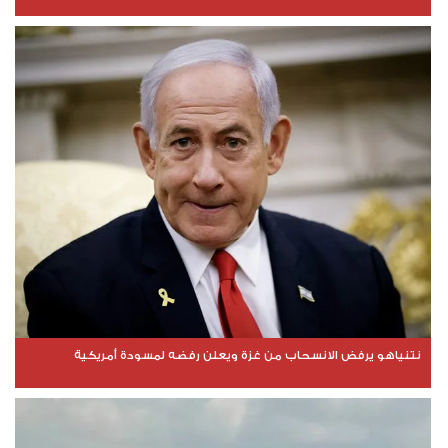
نتنياهو يرفض الانسحاب من غزة ويعلن رفضه لمسودة أمريكية