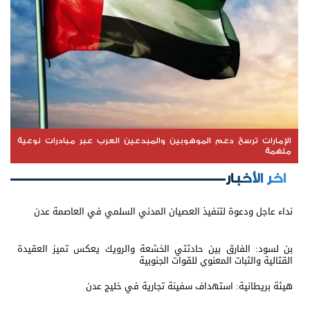
الإمارات ترسخ دعم الموهوبين والمبدعين العرب عبر مبادرات نوعية
ملهمة
اخر الأخبار
نداء عاجل ودعوة لتنفيذ العصيان المدني السلمي في العاصمة عدن
بن لسود: الفارق بين حادثتي الخشعة والرويك يعكس تميز العقيدة
القتالية والثبات المعنوي للقوات الجنوبية
هيئة بريطانية: استهداف سفينة تجارية في خليج عدن