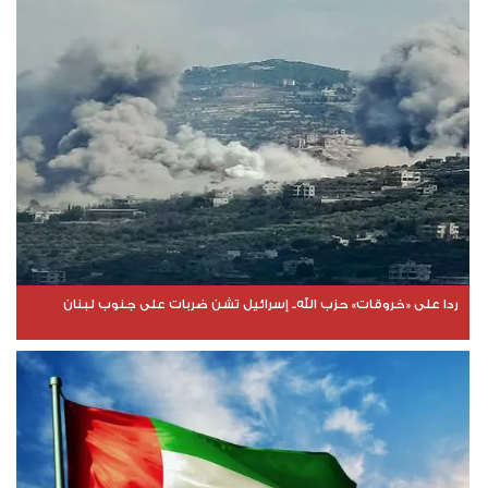
ردا على «خروقات» حزب الله.. إسرائيل تشن ضربات على جنوب لبنان