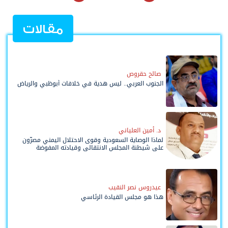
مقالات
صالح حقروص
الجنوب العربي.. ليس هدية في خلافات أبوظبي والرياض
د. أمين العلياني
لماذا الوصاية السعودية وقوى الاحتلال اليمني مصرّون
على شيطنة المجلس الانتقالي وقيادته المفوضة
وحواضنه الشعبية؟
عيدروس نصر النقيب
هذا هو مجلس القيادة الرئاسي