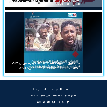
تقريرالرئيس القائد عيدروس الزُبيدي... حضورٌ في
القلوب لا تُلغيه الحملات
#متداول: القوات المسلحة الجنوبية من جبهات
كرش تجدد العهد للرئيس القائد عيدروس
(current)
(current)
عين الجنوب
إتصل بنا
جميع الحقوق محفوظة لـ عين الجنوب © 2024
EN