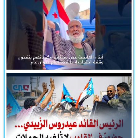
أبناء العاصمة عدن بمختلف مكوناتهم ينفذون
وقفة احتجاجية حاشدة أمام ديوان عام