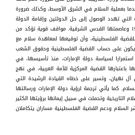
 قدما بعملية السلام في الشرق الأوسط، وكذلك ضرورة
 التي تهدد الوصول إلى حل الدولتين وإقامة الدولة
الفلسطينية المستقلة على حدود العام 1967 وعاصمتها القدس الشرقية. مواقف قوية تؤكد من
 للقضية الفلسطينية، وأن توقيعها لمعاهدة سلام مع
1 سبتمبر/أيلول 2020 لم ولن يكون على حساب القضية الفلسطينية وحقوق الشعب
استمرارا لسياسة دولة الإمارات، منذ تأسيسها، في
باعتبارها القضية المركزية للأمة العربية، في نهج
آل نهيان، وتسير على خطاه القيادة الرشيدة التي
لام. كما يأتي ترجمة لرؤية دولة الإمارات ورسالتها
لام التاريخية وتحملت في سبيل إيمانها برؤيتها الكثير
ر السلام ودعم القضية الفلسطينية مساران يتكاملان