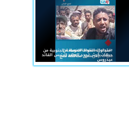
#متداول: القوات المسلحة الجنوبية من
جبهات كرش تجدد العهد للرئيس القائد
عيدروس