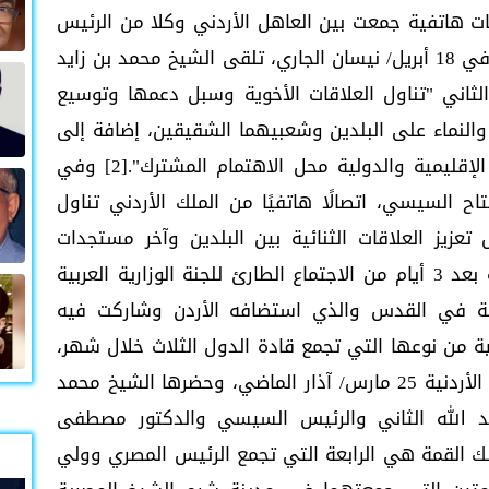
ثات هاتفية جمعت بين العاهل الأردني وكلا من الرئيس
المصري وولي عهد أبوظبي كلا على حدة. وفي 18 أبريل/ نيسان الجاري، تلقى الشيخ محمد بن زايد
ه الثاني "تناول العلاقات الأخوية وسبل دعمها وتوسيع
 والنماء على البلدين وشعبيهما الشقيقين، إضافة إلى
المستجدات في المنطقة وعددٍ من القضايا الإقليمية والدولية محل الاهتمام المشترك".[2] وفي
ح السيسي، اتصالًا هاتفيًا من الملك الأردني تناول
زيز العلاقات الثنائية بين البلدين وآخر مستجدات
القضايا الإقليمية والدولية. أيضا تعقد القمة بعد 3 أيام من الاجتماع الطارئ للجنة الوزارية العربية
ونية في القدس والذي استضافه الأردن وشاركت فيه
ية من نوعها التي تجمع قادة الدول الثلاث خلال شهر،
بعد "القمة التي جمعتهم في مدينة العقبة الأردنية 25 مارس/ آذار الماضي، وحضرها الشيخ محمد
بد الله الثاني والرئيس السيسي والدكتور مصطفى
 العراق"[3]. أيضا تعد تلك القمة هي الرابعة التي تجمع الرئيس المصري وولي