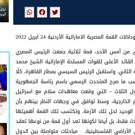
نتنياهو يرفض الانسحاب من غزة ويعلن رفضه لمسودة
أمريكية
لات القمة المصرية الاماراتية الأردنية 24 ابريل 2022
 من أمس الأحد، قمة ثلاثية جمعت الرئيس المصري
قائد الأعلى للقوات المسلحة الإماراتية الشيخ محمد
ه الثاني. واستقبل الرئيس السيسي بمطار القاهرة، كلًا
ب ما صرح المتحدث الرسمي باسم رئاسة الجمهورية
ام راضي.[1] ويجمع الدول الثلاث – التي وقعت معاهدات سلام مع اسرائيل
 الخارجية، وسط توافق في وجهات النظر بينهم بأن
الوحيد لحل تلك الأزمة. وتكتسب تلك القمة أهميتها
 فقط، بل أيضا لكونها تعد أول قمة من نوعها تعقد
 الأراضي الفلسطينية. مباحثات متواصلة بين الدول