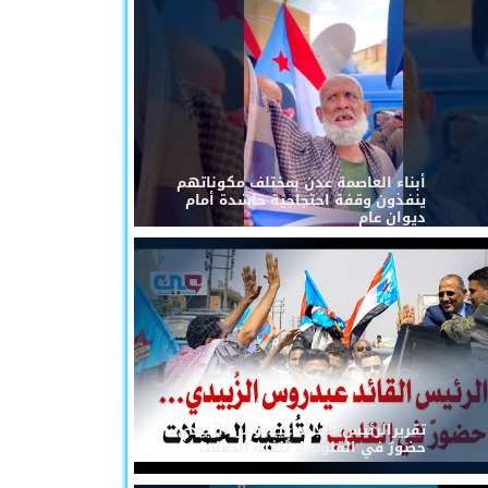
أبناء العاصمة عدن بمختلف مكوناتهم
ينفذون وقفة احتجاجية حاشدة أمام
ديوان عام
تقريرالرئيس القائد عيدروس الزُبيدي...
حضورٌ في القلوب لا تُلغيه الحملات