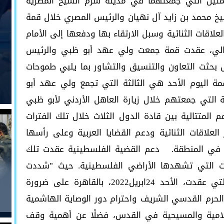
متين التي جمعتهما في مدينة شرم الشيخ المصرية
بحث الشيخ محمد بن زايد آل نهيان والرئيس المصري خلال قمة
جوانب العلاقات الثنائية وسبل الارتقاء بها ودفعها إلى الأمام
لتالي، عقدت قمة جمعت ولي عهد أبو ظبي والرئيس
 بحثت التعاون والتنسيق والتشاور بما يلبي طموحات
مة اليوم الأحد هي الثالثة التي تجمع ولي عهد أبو
التي جمعتهم خلال زيارة العاهل الأردني لأبو ظبي
قمم المتتالية بين قادة الدول الثلاث خلال تلك الفترات
علاقات الثنائية ودعم القضايا العربية وعلى رأسها
ار في المنطقة. دعم القضية الفلسطينية عقدت تلك
ات التي تشهدها الأراضي الفلسطينية. حيث "شددت
القمة الثلاثية المصرية الإماراتية الأردنية التي عقدت، الأحد 24ابريل2022، بالقاهرة على ضرورة
 الحرم القدسي الشريف واحترام دور الوصاية الهاشمية
سلامية والمسيحية في القدس، فضلًا عن أهمية وقف