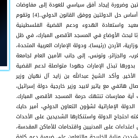
لتين وضرورة إيجاد أفق سياسي للعودة إلى مفاوضات
جادة وفاعلة لحل القضية الفلسطينية على أساس حل الدولتين ووفق القانون الدولي..[4] وتقوم
صعيد واستعادة الهدوء ودعم القضية الفلسطينية
رئا لبحث الأوضاع في المسجد الأقصى المبارك، في ظل
ارية، الأردن (رئيسا)، ودولة الإمارات العربية المتحدة،
، والجزائر، وتونس، إلى جانب الأمين العام لجامعة
 بدورها تبذل الإمارات جهودا متواصلة لدعم القضية
لأخير. وأكد الشيخ عبدالله بن زايد آل نهيان وزير
صال هاتفي مع يائير لابيد وزير خارجية دولة إسرائيل،
أية ممارسات تنتهك حرمة المسجد الأقصى المبارك.
دولة الإماراتية لشؤون التعاون الدولي، أمير حايك
بلغته احتجاج الدولة واستنكارها الشديدين على الأحداث
تداءات على المدنيين واقتحامات للأماكن المقدسة،
شددت وزارة الخاريجة والتعاون على ضرورة دعم كافة