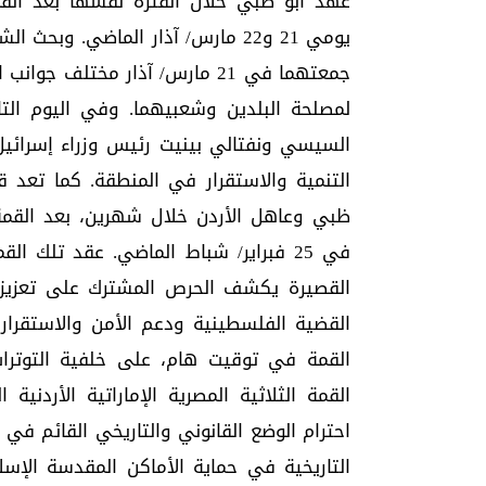
عهد أبو ظبي خلال الفترة نفسها بعد الق
يومي 21 و22 مارس/ آذار الماضي. و
جمعتهما في 21 مارس/ آذار مختلف 
لمصلحة البلدين وشعبيهما. وفي اليوم ا
السيسي ونفتالي بينيت رئيس وزراء إسرائيل
التنمية والاستقرار في المنطقة. كما تعد ق
ظبي وعاهل الأردن خلال شهرين، بعد القمة 
في 25 فبراير/ شباط الماضي. عقد تلك ال
القصيرة يكشف الحرص المشترك على تعزيز ال
القضية الفلسطينية ودعم الأمن والاستقر
القمة في توقيت هام، على خلفية التوتر
احترام الوضع القانوني والتاريخي القائم في
التاريخية في حماية الأماكن المقدسة الإ