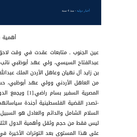
أخبار دولية
- منذ 4 سنة
أهمية ودلا
عين الجنوب ـ متابعات عقدت في وقت لاحق
عبدالفتاح السيسي، ولي عهد أبوظبي نائب ال
بن زايد آل نهيان وعاهل الأردن الملك عبدالل
من العاهل الأردني وولي عهد أبوظبي، حس
المصرية السفير بس
-تصدر القضية الفلسطينية أجندة سياساتهم
السلام الشامل والدائم والعادل هو السبيل 
ليس فقط من حجم وثقل وأهمية الدول الثلاث
على هذا المستوى بعد التوترات الأخيرة في