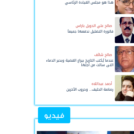
هذا هو مجلس القيادة الرئاسي
صالح علي الدويل باراس
فاتورة التضليل ندفعها جميعاً
صالح شائف
عندما يُكتب التاريخ بيراع القضية وبحبر الدماء
التي سالت من أجلها
أحمد عبداللاه
رصاصة الحليف... وحروب الآخرين
فيديو