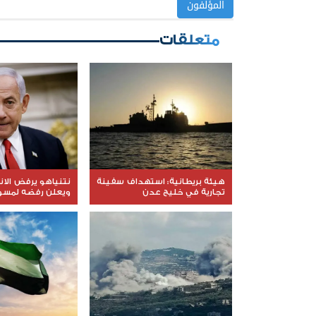
المؤلفون
متعلقات
هيئة بريطانية: استهداف سفينة
نتنياهو يرفض الا
تجارية في خليج عدن
ويعلن رفضه لمسود