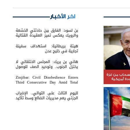
اخر الأخبار
بن لسود: الفارق بين حادثتي الخشعة
والرويك يعكس تميز العقيدة القتالية
والثبات المعنوي للقوات الجنوبية
هيئة بريطانية: استهداف سفينة
تجارية في خليج عدن
هاني بن بريك: المجلس الانتقالي لا
يختزل الجنوب.. وتوحيد الصف للوصول
لاستعادة الدولة أولوية تفرضها
الحكمة
نسحاب من غزة
Zinjibar: Civil Disobedience Enters
ة أمريكية
Third Consecutive Day Amid Total
Commercial Compliance and
Widespread Public Engagement.
لليوم الثالث على التوالي.. الإضراب
الجزئي يعم مديريات الضالع وسط تأكيد
على مواصلة التصعيد حتى انتزاع
الحقوق