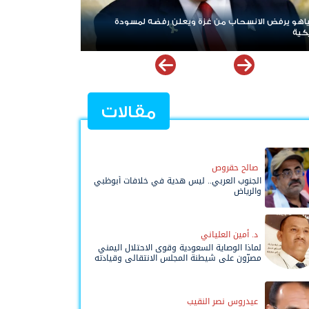
ردا على «خروقات» حزب الله.. إسرائيل تشن ضربات على جنوب
لبنان
مقالات
صالح حقروص
الجنوب العربي.. ليس هدية في خلافات أبوظبي
والرياض
د. أمين العلياني
لماذا الوصاية السعودية وقوى الاحتلال اليمني
مصرّون على شيطنة المجلس الانتقالي وقيادته
المفوضة وحواضنه الشعبية؟
عيدروس نصر النقيب