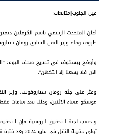
عين الجنوب||متابعات:
أعلن المتحدث الرسمي باسم الكرملين ديمت
ظروف وفاة وزير النقل السابق رومان ستاروفو
وأوضح بيسكوف في تصريح صحف اليوم: "التح
الآن فلا يسعنا إلا التكهن".
وعثر على جثة رومان ستاروفويت، وزير ال
موسكو مساء الاثنين، وذلك بعد ساعات فقط م
وبحسب لجنة التحقيق الروسية فإن التحقيقات
تولى حقيبة النقل في مايو 2024 بعد فترة قضاها كحاكم لمقاطعة كورسك الروسية.