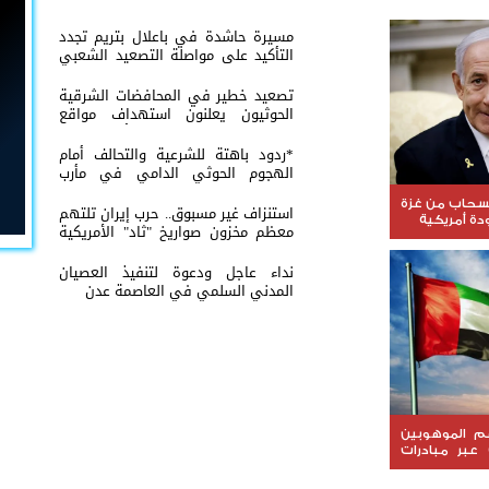
مسيرة حاشدة في باعلال بتريم تجدد
التأكيد على مواصلة التصعيد الشعبي
السلمي
تصعيد خطير في المحافضات الشرقية
الحوثيون يعلنون استهداف مواقع
عسكرية في حضرموت ومأرب اليمنية
بوابل من الصواريخ والطائرات المسيّرة
*ردود باهتة للشرعية والتحالف أمام
الهجوم الحوثي الدامي في مأرب
وحضرموت*
نسحاب من غزة
استنزاف غير مسبوق.. حرب إيران تلتهم
ة أمريكية
معظم مخزون صواريخ "ثاد" الأمريكية
وتدق ناقوس الخطر داخل البنتاغون
نداء عاجل ودعوة لتنفيذ العصيان
المدني السلمي في العاصمة عدن
عم الموهوبين
 عبر مبادرات