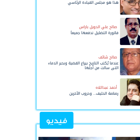
هذا هو مجلس القيادة الرئاسي
صالح علي الدويل باراس
فاتورة التضليل ندفعها جميعاً
صالح شائف
عندما يُكتب التاريخ بيراع القضية وبحبر الدماء
التي سالت من أجلها
أحمد عبداللاه
رصاصة الحليف... وحروب الآخرين
فيديو