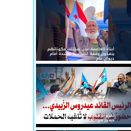
أبناء العاصمة عدن بمختلف مكوناتهم
ينفذون وقفة احتجاجية حاشدة أمام
ديوان عام
تقريرالرئيس القائد عيدروس الزُبيدي...
حضورٌ في القلوب لا تُلغيه الحملات