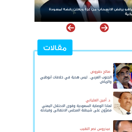
فضه لمسودة
ردا على «خروقات» حزب الله.. إسرائيل تشن ضربات على جنو
لبنان
مقالات
صالح حقروص
الجنوب العربي.. ليس هدية في خلافات أبوظبي
والرياض
د. أمين العلياني
لماذا الوصاية السعودية وقوى الاحتلال اليمني
مصرّون على شيطنة المجلس الانتقالي وقيادته
المفوضة وحواضنه الشعبية؟
عيدروس نصر النقيب