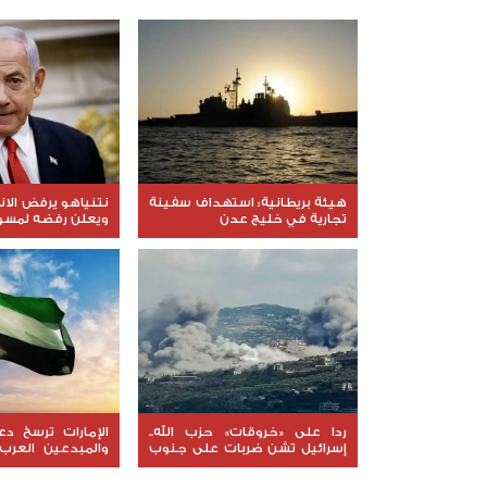
هيئة بريطانية: استهداف سفينة
نتنياهو يرفض الا
تجارية في خليج عدن
ويعلن رفضه لمسود
ردا على «خروقات» حزب الله..
الإمارات ترسخ د
إسرائيل تشن ضربات على جنوب
والمبدعين العرب
لبنان
نوعية ملهمة