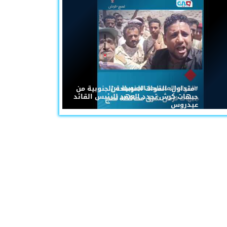
#متداول: القوات المسلحة الجنوبية من
جبهات كرش تجدد العهد للرئيس القائد
عيدروس