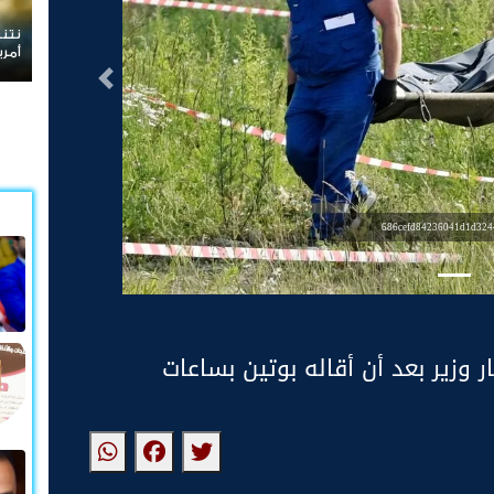
نتنياهو يرفض الانسحاب من غزة ويعلن ر
أمريكية
التالى
686cefd84236041d1d324
 وزير بعد أن أقاله بوتين بساعات