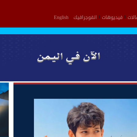
لات
فيديوهات
انفوجرافيك
English