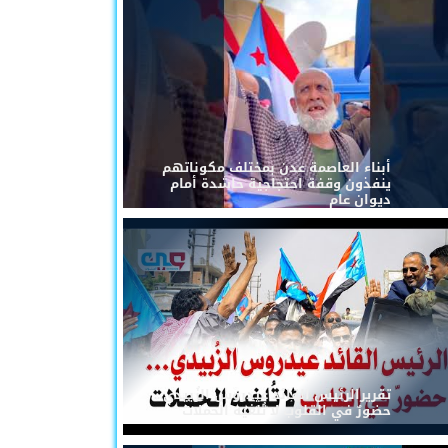
أبناء العاصمة عدن بمختلف مكوناتهم
ينفذون وقفة احتجاجية حاشدة أمام
ديوان عام
تقريرالرئيس القائد عيدروس الزُبيدي...
حضورٌ في القلوب لا تُلغيه الحملات