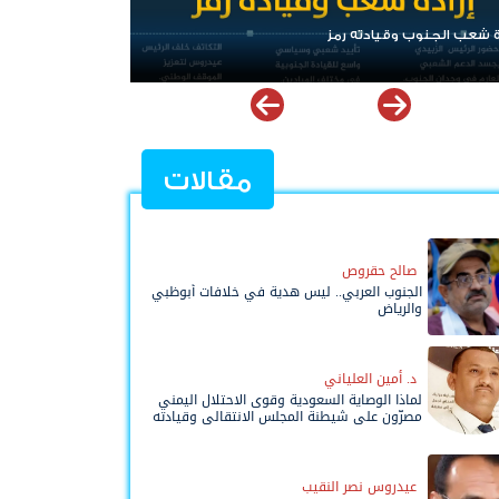
الرئيس عيدروس الزُبيدي.. نبض الجنوب ورمز إرادته
مقالات
صالح حقروص
الجنوب العربي.. ليس هدية في خلافات أبوظبي
والرياض
د. أمين العلياني
لماذا الوصاية السعودية وقوى الاحتلال اليمني
مصرّون على شيطنة المجلس الانتقالي وقيادته
المفوضة وحواضنه الشعبية؟
عيدروس نصر النقيب