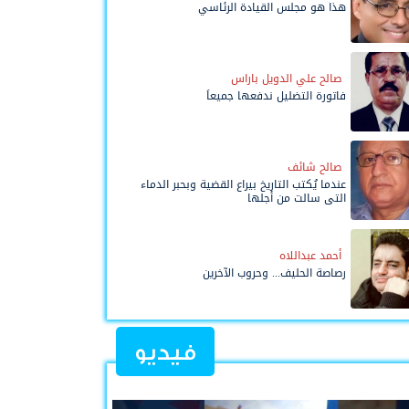
هذا هو مجلس القيادة الرئاسي
صالح علي الدويل باراس
فاتورة التضليل ندفعها جميعاً
صالح شائف
عندما يُكتب التاريخ بيراع القضية وبحبر الدماء
التي سالت من أجلها
أحمد عبداللاه
رصاصة الحليف... وحروب الآخرين
فيديو