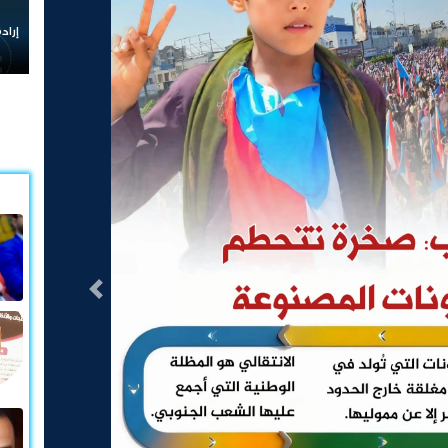
إرادة شعب الجنوب وقيادته رمز
التالى