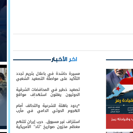
اخر الأخبار
مسيرة حاشدة في باعلال بتريم تجدد
التأكيد على مواصلة التصعيد الشعبي
السلمي
تصعيد خطير في المحافضات الشرقية
الحوثيون يعلنون استهداف مواقع
عسكرية في حضرموت ومأرب اليمنية
بوابل من الصواريخ والطائرات المسيّرة
*ردود باهتة للشرعية والتحالف أمام
الهجوم الحوثي الدامي في مأرب
وحضرموت*
وقيادته رمز
استنزاف غير مسبوق.. حرب إيران تلتهم
معظم مخزون صواريخ "ثاد" الأمريكية
وتدق ناقوس الخطر داخل البنتاغون