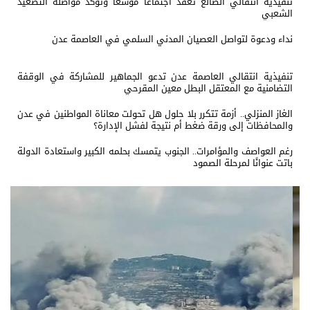
تنفيذية انتقالي الضالع تعقد اجتماعًا موسعًا وتؤكد مواصلة التصعيد
الشعبي
نداء ودعوة لتواصل العصيان المدني السلمي في العاصمة عدن
تنفيذية انتقالي العاصمة عدن تدعو الجماهير للمشاركة في الوقفة
التضامنية مع المعتقل البطل معين المقرحي
الغاز المنزلي.. أزمة تتكرر بلا حلول هل تحولت معاناة المواطنين في عدن
والمحافظات إلى ورقة ضغط أم نتيجة لفشل الإدارة؟
رغم العواصف والمؤامرات.. الجنوب يتمسك بحلمه الكبير واستعادة الدولة
باتت عنوانًا لمرحلة الصمود