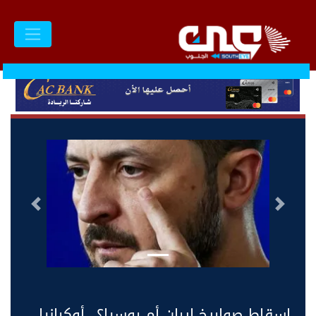
السابق
التالى
إسقاط صواريخ إيران أم روسيا؟.. أوكرانيا