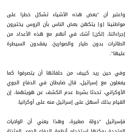
واعتبر أن "بعض هذه الأشياء تشكل خطرا على
مواطنينا [و] يتكهن بعض الناس بأن الروس يختبرون
إجراءاتنا، [لكن] أشك في أنهم مع هذه الأعداد من
الطائرات بدون طيار والصواريخ، يفقدون السيطرة
عليها".
وفي حين ريد كييف من حلفائها أن يتصرفوا كما
يفعلون مع إسرائيل، قال ضابطان في الدفاع الجوي
الأوكراني، تحدثا بشرط عدم الكشف عن هويتهما، إن
القيام بذلك أسهل على إسرائيل منه على أوكرانيا.
فإسرائيل "دولة صغيرة، وهذا يعني أن الولايات
المتحدة يمكنها استخدام أنظمة الدفاع الجوي المثبتة