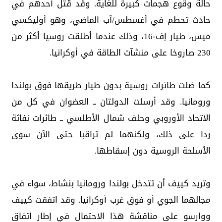
حالة وقوع هجمات كبيرة للغاية. وقد قُتل أحدهم في
حادث تحطم في أغسطس/آب الماضي، وهو أوليكسي
ميس، طيار إف-16، وذلك عندما أطلقت روسيا أكثر من
230 صاروخا على منشآت الطاقة في أوكرانيا.
كما ضلت طائرات روسية بدون طيار طريقها فوق بولندا
ورومانيا. وقد أرسلت الدولتان ــ العضوان في كل من
الاتحاد الأوروبي وحلف شمال الأطلسي ــ طائرات نفاثة
ردا على ذلك، ولكنهما لم تراقبا حتى الآن سوى
الأسلحة الروسية دون إسقاطها.
وتريد كييف أن تتدخل بولندا ورومانيا بنشاط، سواء في
مجالهما الجوي أو فوق غرب أوكرانيا. وقد اتفقت كييف
ووارسو على مناقشة هذا الاحتمال في إطار اتفاق