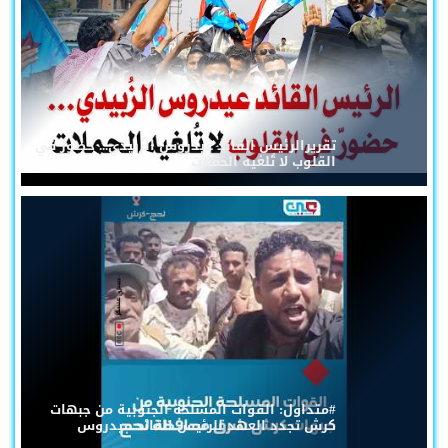
تقريرالرئيس القائد عيدروس الزُبيدي... حضورٌ في
القلوب لا تُلغيه الحملات
#متداول: القوات المسلحة الجنوبية من جبهات
كرش تجدد العهد للرئيس القائد عيدروس