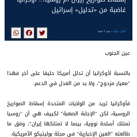
غاضبة من «تدليل» إسرائيل
أخبار دولية
- منذ 1 سنة
عين الجنوب
بالنسبة لأوكرانيا أن تدلل أمريكا حليفا على آخر فهذا
"معيار مزدوج"، ولا بد من العدل في الدعم.
فأوكرانيا تريد من الولايات المتحدة إسقاط الصواريخ
الروسية، لكن "الإجابة الصعبة" لكييف هي أن "روسيا
تمتلك أسلحة نووية، بينما لا تمتلكها إيران"، وفق ما
طالعته "العين الإخبارية" في مجلة بوليتيكو الأمريكية.