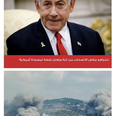
نتنياهو يرفض الانسحاب من غزة ويعلن رفضه لمسودة أمريكية