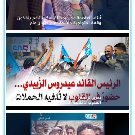
أبناء العاصمة عدن بمختلف مكوناتهم ينفذون
وقفة احتجاجية حاشدة أمام ديوان عام
تقريرالرئيس القائد عيدروس الزُبيدي... حضورٌ في
القلوب لا تُلغيه الحملات