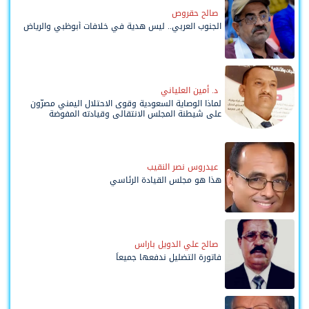
صالح حقروص
الجنوب العربي.. ليس هدية في خلافات أبوظبي والرياض
د. أمين العلياني
لماذا الوصاية السعودية وقوى الاحتلال اليمني مصرّون
على شيطنة المجلس الانتقالي وقيادته المفوضة
وحواضنه الشعبية؟
عيدروس نصر النقيب
هذا هو مجلس القيادة الرئاسي
صالح علي الدويل باراس
فاتورة التضليل ندفعها جميعاً