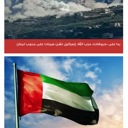
ردا على «خروقات» حزب الله.. إسرائيل تشن ضربات على جنوب لبنان