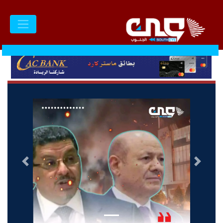
السابق
التالى