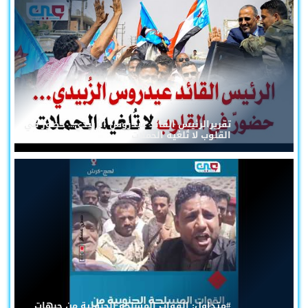
تقريرالرئيس القائد عيدروس الزُبيدي... حضورٌ في
القلوب لا تُلغيه الحملات
#متداول: القوات المسلحة الجنوبية من جبهات