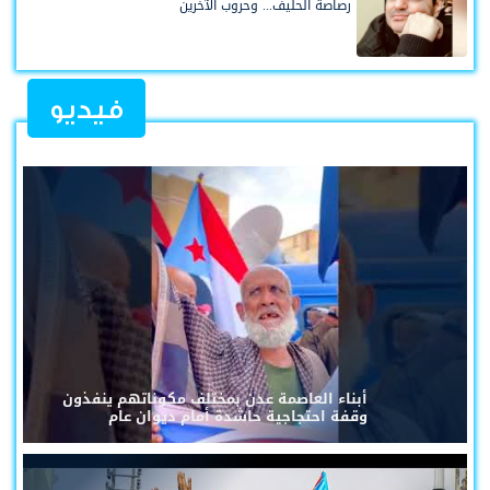
رصاصة الحليف... وحروب الآخرين
فيديو
أبناء العاصمة عدن بمختلف مكوناتهم ينفذون
وقفة احتجاجية حاشدة أمام ديوان عام