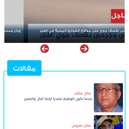
ا.. من "نصرة فلسطين" إلى إشعال أزمات المنطقة
من صنع الأزمة لا 
ملف إخفاقات التحا
مقالات
صالح شائف
عندما تكون الوطنية مصدرا لراحة البال والضمير
صالح حقروص