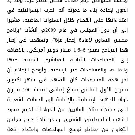
ودعمه المتواصل لرفع معاناة سكان قطاع غزة، ومد يد
العون لإعادة بناء ما دمرته آلة الحرب الإسرائيلية في
اعتداءاتها على القطاع خلال السنوات الماضية، مشيرا
إلى أن دول المجلس في عام 2009م، أنشأت "برنامج
مجلس التعاون لإعادة إعمار غزة"، وتعهدت في إطار
هذا البرنامج بمبلغ 1.646 مليار دولار أمريكي، بالإضافة
إلى المساعدات الثنائية المباشرة، العينية منها
والمالية، والمساعدات غير الرسمية. وأوضح الإعلام أن
أخر هذه المساعدات كان التعهد في شهر أكتوبر/
تشرين الأول الماضي بمبلغ إضافي بقيمة 100 مليون
دولار للجهود الإنسانية، بالإضافة إلى الحملات الشعبية
التي حشدت مئات الملايين من الدولارات لدعم صمود
الشعب الفلسطيني الشقيق. وحذر قادة دول مجلس
التعاون من مخاطر توسع المواجهات وامتداد رقعة