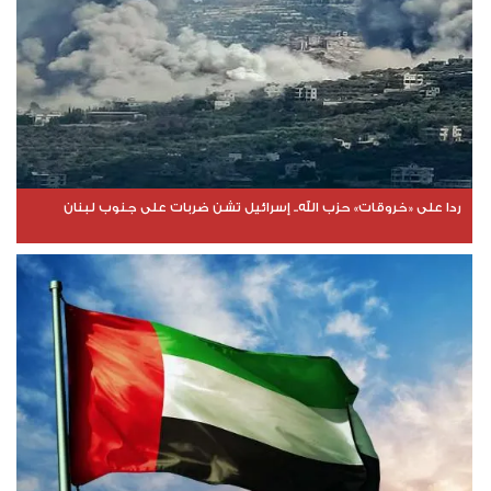
ردا على «خروقات» حزب الله.. إسرائيل تشن ضربات على جنوب لبنان