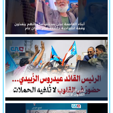
أبناء العاصمة عدن بمختلف مكوناتهم ينفذون
وقفة احتجاجية حاشدة أمام ديوان عام
تقريرالرئيس القائد عيدروس الزُبيدي... حضورٌ في
القلوب لا تُلغيه الحملات