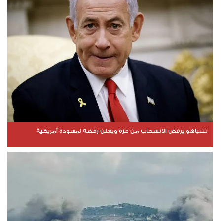
نتنياهو يرفض الانسحاب من غزة ويعلن رفضه لمسودة أمريكية