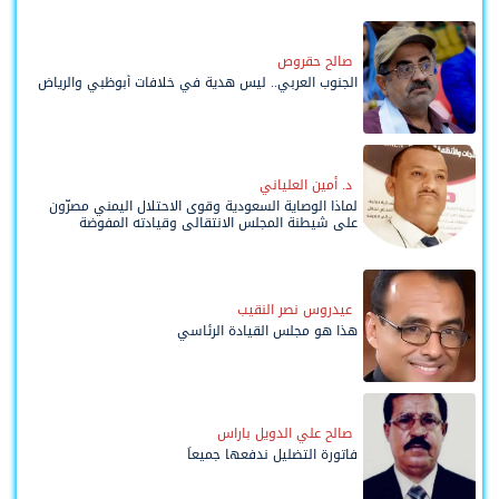
صالح حقروص
الجنوب العربي.. ليس هدية في خلافات أبوظبي والرياض
د. أمين العلياني
لماذا الوصاية السعودية وقوى الاحتلال اليمني مصرّون
على شيطنة المجلس الانتقالي وقيادته المفوضة
وحواضنه الشعبية؟
عيدروس نصر النقيب
هذا هو مجلس القيادة الرئاسي
صالح علي الدويل باراس
فاتورة التضليل ندفعها جميعاً