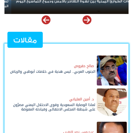
تصعيد جديد يهز مأرب وحضرموت.. الهجوم الحوثي يخلط الأوراق ويعيد
مس
البلد إلى حافة المواجهة الشاملة
ال
مقالات
صالح حقروص
الجنوب العربي.. ليس هدية في خلافات أبوظبي والرياض
د. أمين العلياني
لماذا الوصاية السعودية وقوى الاحتلال اليمني مصرّون
على شيطنة المجلس الانتقالي وقيادته المفوضة
وحواضنه الشعبية؟
عيدروس نصر النقيب