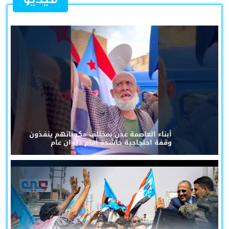
أبناء العاصمة عدن بمختلف مكوناتهم ينفذون
وقفة احتجاجية حاشدة أمام ديوان عام