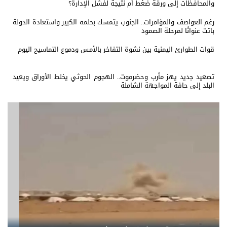
والمحافظات إلى ورقة ضغط أم نتيجة لفشل الإدارة؟
رغم العواصف والمؤامرات.. الجنوب يتمسك بحلمه الكبير واستعادة الدولة
باتت عنوانًا لمرحلة الصمود
قوات الطوارئ اليمنية بين نشوة التفاخر بالأمس ودموع التماسيح اليوم
تصعيد جديد يهز مأرب وحضرموت.. الهجوم الحوثي يخلط الأوراق ويعيد
البلد إلى حافة المواجهة الشاملة