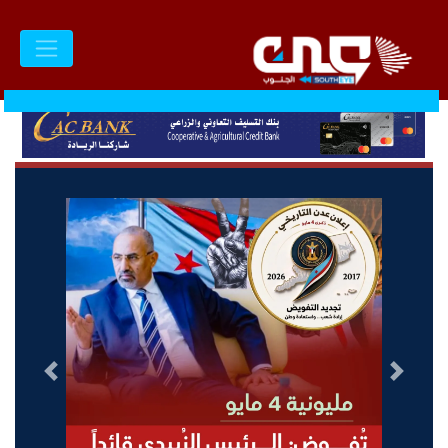
السابق
التالى