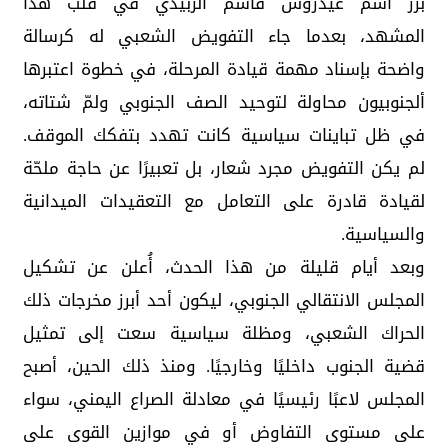
برز اسم عيدروس قاسم الزبيدي في قلب هذا
المشهد، بعدما جاء التفويض الشعبي له كرسالة
واضحة بإسناد مهمة قيادة المرحلة، في خطوة اعتبرها
ألجنوبيون محاولة لتوحيد الصف الجنوبي ولمّ شتاته،
في ظل تباينات سياسية كانت تهدد بتفكك الموقف.
لم يكن التفويض مجرد شعار، بل تعبيرًا عن حاجة ملحّة
لقيادة قادرة على التعامل مع التعقيدات الميدانية
والسياسية.
وبعد أيام قليلة من هذا الحدث، أُعلن عن تشكيل
المجلس الانتقالي الجنوبي، ليكون أحد أبرز مخرجات ذلك
الحراك الشعبي، ومظلة سياسية سعت إلى تمثيل
قضية الجنوب داخليًا وخارجيًا. ومنذ ذلك الحين، أصبح
المجلس لاعبًا رئيسيًا في معادلة الصراع اليمني، سواء
على مستوى التفاوض أو في موازين القوى على