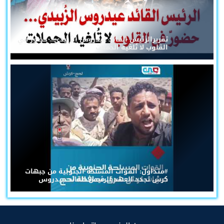
تقريرالرئيس القائد عيدروس الزُبيدي... حضورٌ في
القلوب لا تُلغيه الحملات
#متداول: القوات المسلحة الجنوبية من جبهات
كرش تجدد العهد للرئيس القائد عيدروس