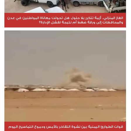
الغاز المنزلي.. أزمة تتكرر بلا حلول هل تحولت معاناة المواطنين في عدن
والمحافظات إلى ورقة ضغط أم نتيجة لفشل الإدارة؟
قوات الطوارئ اليمنية بين نشوة التفاخر بالأمس ودموع التماسيح اليوم