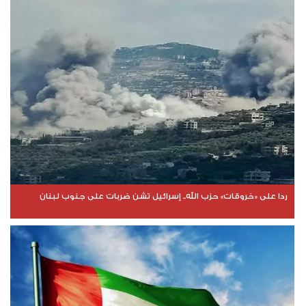
ردا على «خروقات» حزب الله.. إسرائيل تشن ضربات على جنوب لبنان