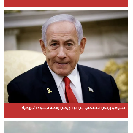
نتنياهو يرفض الانسحاب من غزة ويعلن رفضه لمسودة أمريكية