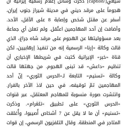
شيعي[/caption] ذكرت وسائل إعلام رسمية إيرانية أن
هجوماً على مرقد ديني في مدينة شيراز جنوب إيران،
أسفر عن مقتل شخص وإصابة 8 على الأقل، الأحد.
وأضافت إن أحد المهاجمين اعتُقل. ولم تعلن أي جماعة
بعد مسؤوليتها عن الهجوم على مرقد شاه جراغ، الذي
قالت وكالة «إرنا» الرسمية إنه من تنفيذ إرهابيين، لكن
قناة «خبر» الإيرانية كتبت في شريطها الإخباري أن
تنظيم «داعش» قد تبنى الهجوم. من جهتها قالت
وكالة «تسنيم» التابعة لـ«الحرس الثوري» إنّ أحد
المهاجمين تمّ توقيفه، في حين لاذ الآخر بالفرار.
وانتشرت صورة منسوبة للمهاجم المعتقل، عبر قنوات
«الحرس الثوري» على تطبيق «تلغرام». وذكرت
«تسنيم» أن ما لا يقل عن 7 أشخاص أُصيبوا، وأُغلقت
المتاجر في المنطقة. وقال التلفزيون الرسمي، إن قوات