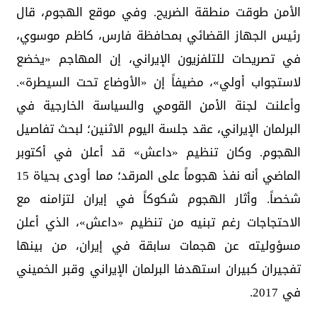
الأمن طوقت منطقة الضريح. وفي موقع الهجوم، قال
رئيس الجهاز القضائي بمحافظة فارس، كاظم موسوي،
في تصريحات للتلفزيون الإيراني، إن المهاجم «يخضع
لاستجواب أولي»، مضيفاً إن «الأوضاع تحت السيطرة».
وأعلنت لجنة الأمن القومي والسياسة الخارجية في
البرلمان الإيراني، عقد جلسة اليوم الاثنين؛ لبحث تفاصيل
الهجوم. وكان تنظيم «داعش» قد أعلن في أكتوبر
الماضي أنه نفذ هجوماً على المرقد؛ مما أودى بحياة 15
شخصاً. وأثار الهجوم شكوكاً في إيران لتزامنه مع
الاحتجاجات رغم تبنيه من تنظيم «داعش»، الذي أعلن
مسؤوليته عن هجمات سابقة في إيران، من بينها
تفجيران كبيران استهدفا البرلمان الإيراني وقبر الخميني
في 2017.