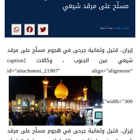
مسلّح على مرقد شيعي
أخبار دولية
- منذ 2 سنة
إيران.. قتيل وثمانية جرحى في هجوم مسلّح على مرقد
شيعي عين الجنوب ، وكالات: [caption
id="attachment_21907" align="alignnone"
width="300"]
إيران.. قتيل وثمانية جرحى في هجوم مسلّح على مرقد