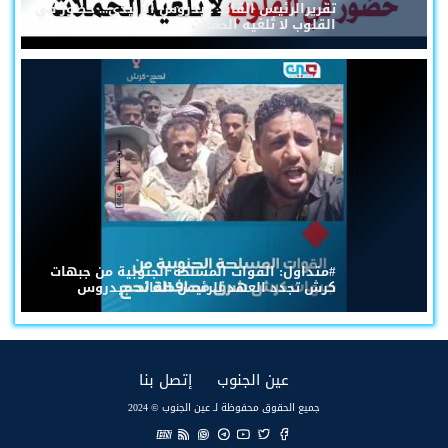
تقريرالرئيس القائد عيدروس الزُبيدي... حضورٌ في
القلوب لا تُلغيه الحملات
#متداول: القوات المسلحة الجنوبية من جبهات
كرش تجدد العهد للرئيس القائد عيدروس
(current)
(current)
عين الجنوب
إتصل بنا
جميع الحقوق محفوظة لـ عين الجنوب © 2024
EN