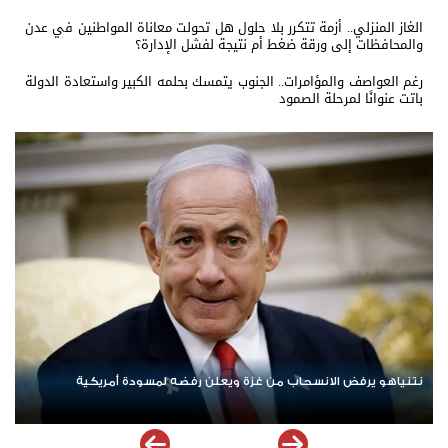
الغاز المنزلي.. أزمة تتكرر بلا حلول هل تحولت معاناة المواطنين في عدن
والمحافظات إلى ورقة ضغط أم نتيجة لفشل الإدارة؟
رغم العواصف والمؤامرات.. الجنوب يتمسك بحلمه الكبير واستعادة الدولة
باتت عنوانًا لمرحلة الصمود
ردا على «خروقات» حزب الله.. إسرائيل تشن ضربات على جنوب لبنان
الإم
مله