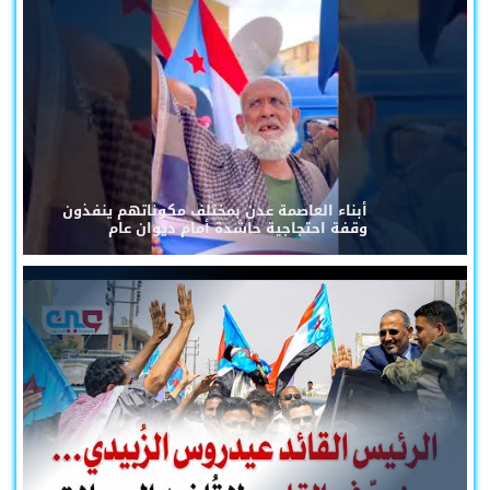
أبناء العاصمة عدن بمختلف مكوناتهم ينفذون
وقفة احتجاجية حاشدة أمام ديوان عام