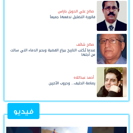
صالح علي الدويل باراس
فاتورة التضليل ندفعها جميعاً
صالح شائف
عندما يُكتب التاريخ بيراع القضية وبحبر الدماء التي سالت
من أجلها
أحمد عبداللاه
رصاصة الحليف... وحروب الآخرين
فيديو