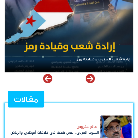
الرئيس عيدروس الزُبيدي.. نبض الجنوب ورمز إرادته
مقالات
صالح حقروص
الجنوب العربي.. ليس هدية في خلافات أبوظبي والرياض