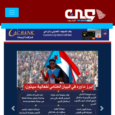
السابق
التالى