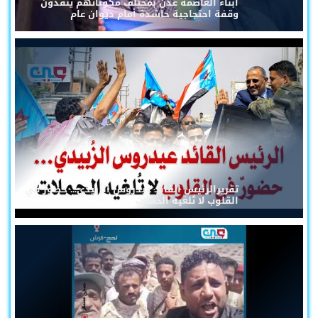
أبناء العاصمة عدن بمختلف مكوناتهم ينفذون
وقفة احتجاجية حاشدة أمام ديوان عام
تقريرالرئيس القائد عيدروس الزُبيدي... حضورٌ في
القلوب لا تُلغيه الحملات