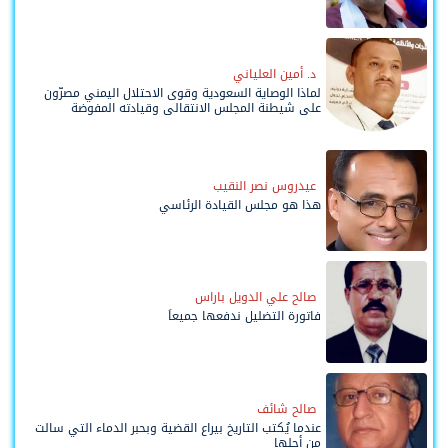
د. أمين العلياني
لماذا الوصاية السعودية وقوى الاحتلال اليمني مصرّون
على شيطنة المجلس الانتقالي وقيادته المفوضة
وحواضنه الشعبية؟
عيدروس نصر النقيب
هذا هو مجلس القيادة الرئاسي
صالح علي الدويل باراس
فاتورة التضليل ندفعها جميعاً
صالح شائف
عندما يُكتب التاريخ بيراع القضية وبحبر الدماء التي سالت
من أجلها