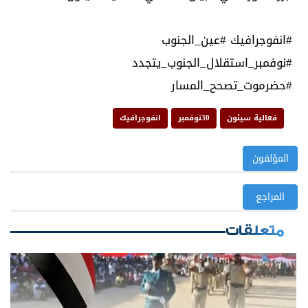
#انفوجرافيك #عين_الجنوب
#نوفمبر_استقلال_الجنوب_يتجدد
فعالية سيئون
30نوفمبر
انفوجرافيك
المؤلفون
المراجع
متعلقات