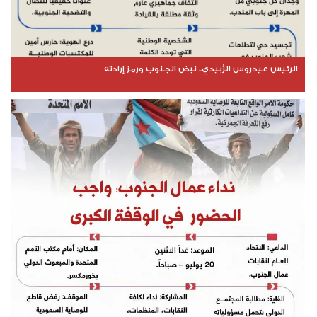
الرئيس عيدروس الزُبيدي.. نبض الجنوب ورمز إرادته