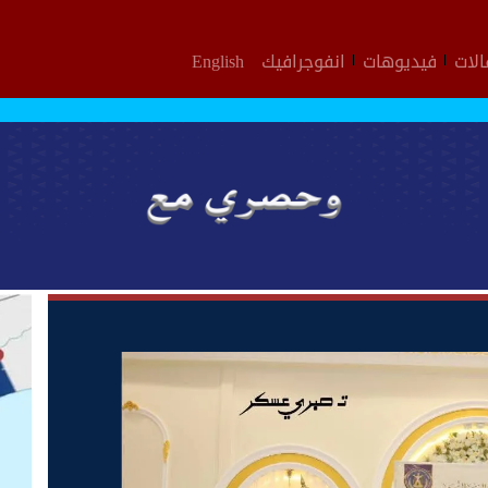
لات
فيديوهات
انفوجرافيك
English