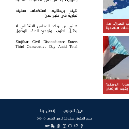
والثبات المعنوي للقوات الجنوبية
هيئة بريطانية: استهداف سفينة
تجارية في خليج عدن
الصراع.. هل
هاني بن بريك: المجلس الانتقالي لا
نشآت النفطية
يختزل الجنوب.. وتوحيد الصف للوصول
 على الثروة
لاستعادة الدولة أولوية تفرضها
الحكمة
Zinjibar: Civil Disobedience Enters
Third Consecutive Day Amid Total
Commercial Compliance and
Widespread Public Engagement.
ضايا الوطنية
يقود الارتهان
(current)
(current)
عين الجنوب
إتصل بنا
جميع الحقوق محفوظة لـ عين الجنوب © 2024
EN