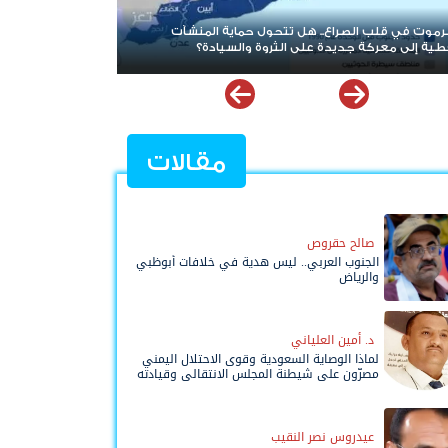
بعد حرب الممرات وتمدد الإرهاب.. هل يقترب العالم من إعادة
قراءة قضية شعب الجنوب؟
مقالات
صالح حقروص
الجنوب العربي.. ليس هدية في خلافات أبوظبي
والرياض
د. أمين العلياني
لماذا الوصاية السعودية وقوى الاحتلال اليمني
مصرّون على شيطنة المجلس الانتقالي وقيادته
المفوضة وحواضنه الشعبية؟
عيدروس نصر النقيب