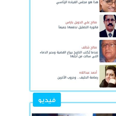
هذا هو مجلس القيادة الرئاسي
صالح علي الدويل باراس
فاتورة التضليل ندفعها جميعاً
صالح شائف
عندما يُكتب التاريخ بيراع القضية وبحبر الدماء
التي سالت من أجلها
أحمد عبداللاه
رصاصة الحليف... وحروب الآخرين
فيديو