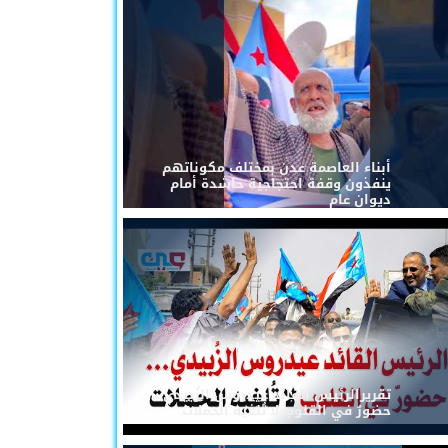
أبناء العاصمة عدن بمختلف مكوناتهم
ينفذون وقفة احتجاجية حاشدة أمام
ديوان عام
تقريرالرئيس القائد عيدروس الزُبيدي...
حضورٌ في القلوب لا تُلغيه الحملات