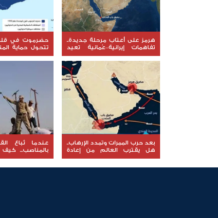
هرمز على أعتاب مرحلة جديدة..
حضرموت في قلب 
تفاهمات إيرانية–عُمانية تعيد
تتحول حماية الم
رسم خريطة الملاحة في المضيق
إلى معركة جديدة
والسيادة؟
بعد حرب الممرات وتمدد الإرهاب..
عندما تُباع الق
هل يقترب العالم من إعادة
بالمناصب... كيف 
قراءة قضية شعب الجنوب؟
للخارج إلى السقوط