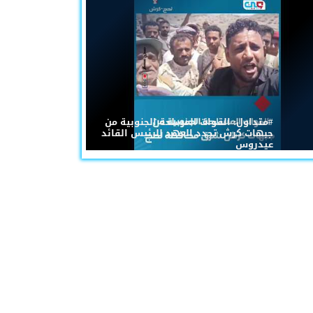
#متداول: القوات المسلحة الجنوبية من
جبهات كرش تجدد العهد للرئيس القائد
عيدروس