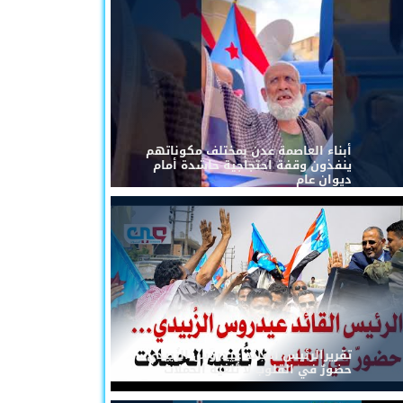
أبناء العاصمة عدن بمختلف مكوناتهم
ينفذون وقفة احتجاجية حاشدة أمام
ديوان عام
تقريرالرئيس القائد عيدروس الزُبيدي...
حضورٌ في القلوب لا تُلغيه الحملات