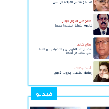
هذا هو مجلس القيادة الرئاسي
صالح علي الدويل باراس
فاتورة التضليل ندفعها جميعاً
صالح شائف
عندما يُكتب التاريخ بيراع القضية وبحبر الدماء
التي سالت من أجلها
أحمد عبداللاه
رصاصة الحليف... وحروب الآخرين
فيديو