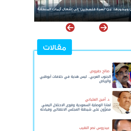
 الأزمة لا يقود الحل؟.. تحالف جديد في باب المندب
عودة المواجهة بين الح
تح ملف إخفاقات التحالف العربي في اليمن
يشتعل والهدنة تدخل أ
مقالات
صالح حقروص
الجنوب العربي.. ليس هدية في خلافات أبوظبي
والرياض
د. أمين العلياني
لماذا الوصاية السعودية وقوى الاحتلال اليمني
مصرّون على شيطنة المجلس الانتقالي وقيادته
المفوضة وحواضنه الشعبية؟
عيدروس نصر النقيب