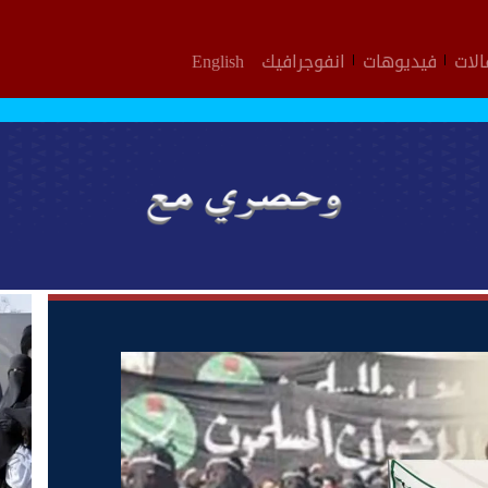
لات
فيديوهات
انفوجرافيك
English