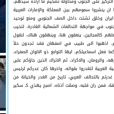
و التركيز على الجنوب ومحاولة تضخيم ما اراده سيدهم،
ان ينشروا سمومهم بين المملكة والإمارات العربية
ران وخلق تشتت داخل الصف الجنوبي ومنع توحيد
نوب في مواجهة التحالفات الشمالية الغادرة، لتخيب
م كالمجانين، ينعقون هنا، وينهقون هناك، لنقول
، اذهبوا الى طبيب في اصفهان فقد تجدون حلاً
عل اسماعيلكم، ايها التوابع ذو الالوان الصفراء،
، والرومان، والاكراد، ثم الاتراك الذين جاؤكم على
ة العربية لتغدروا بقواته، واخرها كان غدركم لرئيس
غدرتم بالتحالف العربي، تاريخ من الغدر والخيانة من
، فمن ران قلبه، وصمّت آذناه، اصبح يهذي كـ سكير