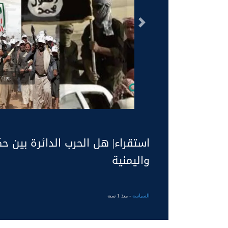
السابق
7.jpg
استقراء| هل الحرب الدائرة بين ح
واليمنية
السياسة
- منذ 1 سنة