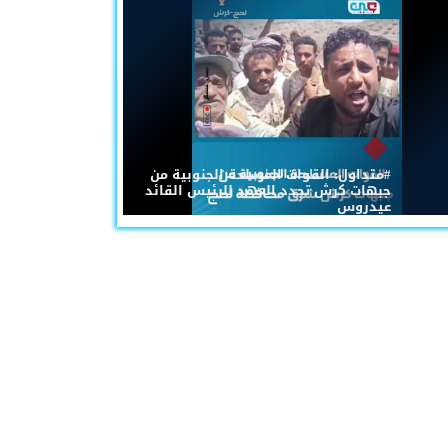
#متداول: القوات المسلحة الجنوبية من
جبهات كرش تجدد العهد للرئيس القائد
عيدروس