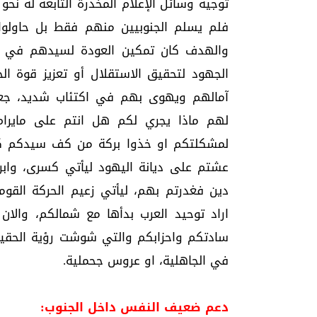
توجيه وسائل الإعلام المخدرة التابعة له نح
فلم يسلم الجنوبيين منهم فقط بل حاولوا 
والهدف كان تمكين العودة لسيدهم في اي
الجهود لتحقيق الاستقلال أو تعزيز قوة الج
آمالهم ويهوى بهم في اكتئاب شديد، جعله
لهم ماذا يجري لكم هل انتم على مايرام
لمشكلتكم او خذوا بركة من كف سيدكم كما ف
عشتم على ديانة اليهود ليأتي كسرى، وابرهه
دين فغدرتم بهم، ليأتي زعيم الحركة القومي
اراد توحيد العرب بدأها مع شمالكم، والان 
سادتكم واحزابكم والتي شوشت رؤية الحقيقة
في الجاهلية، او عروس جحملية.
دعم ضعيف النفس داخل الجنوب: