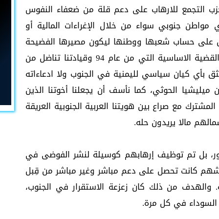
 حزب التجمع للارهاب على دعم قلة من ضعفاء النفوس
مواطن جنوبي سواء من خلال الإغراءات المالية أو
مل على حساب شعبها ووطنها ليكون مصيرها الفضيحة
والخزي، وهدفهم فقط تشتيت الانتباه عن القضية الاساسية التي من عام 94 وقيادتنا تناضل من
نثق بأي كيان سياسي لليمنية في الجنوب ولا ادعاءاته
ن ميليشيا الحوثي، كما نأسف أن يجعلنا أخوتنا الذين
المشترك مع صراع بين هويتنا العربية الجنوبية العريقة
مالهم مالا يريدون حله.
مور، بل تم توظيف إرهابهم كوسيلة لنشر الفوضى في
شهم كانت تحصل على دعم مباشر وغير مباشر من قِبل
ة. والهدف من ذلك كان زعزعة الاستقرار في الجنوب،
السوداء في كل مرة.