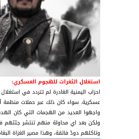
استغلال الثغرات للهجوم العسكري:
احزاب اليمنية الغادرة لم تتردد في استغل
عسكرية. سواء كان ذلك عبر حملات منظمة أو
واجهوا العديد من الهجمات التي كان الهدف 
ولكن بعد اي محاولة منهم تنتشر جثثهم 
وتاكلهم دودّ فائقة، وهذا مصير الغزاة البغاة د