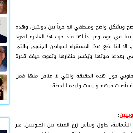
يتضح وبشكل واضح ومنطقي انه حرباً بين دولتين، وهذه
التفاصيل الدالة والاستقراء للواقع، رغم اننا بتنا في قوة وعز بدأناها منذ حرب 94 الغادرة لتعود
الا اننا نضع هذا الاستقراء للمواطن الجنوبي والتي
تفي بعدها صوتها ويُكسر منقارها وتموت جيفة قذرة
جنوبي حول هذه الحقيقة والتي لا مناص منها فمن
ة تأصلت فيهم وليست وليده اللحظة.
وبيين
:
 الشمالية، حاول وبيأس زرع الفتنة بين الجنوبيين. عبر