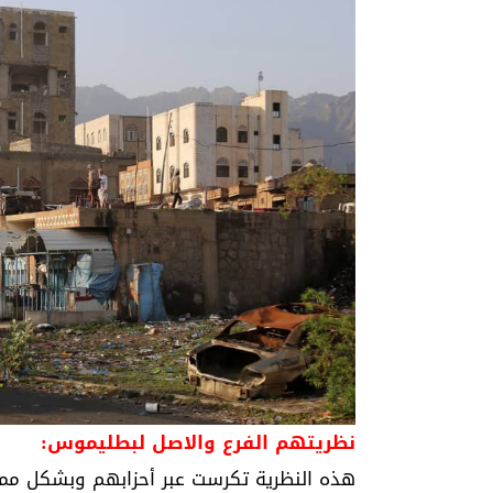
نظريتهم الفرع والاصل لبطليموس:
هذه النظرية تكرست عبر أحزابهم وبشكل ممنه