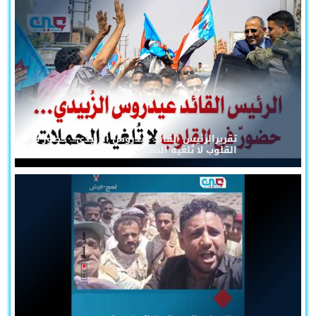
تقريرالرئيس القائد عيدروس الزُبيدي... حضورٌ في
القلوب لا تُلغيه الحملات