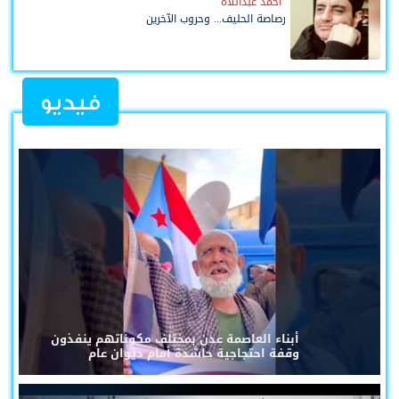
أحمد عبداللاه
رصاصة الحليف... وحروب الآخرين
فيديو
أبناء العاصمة عدن بمختلف مكوناتهم ينفذون
وقفة احتجاجية حاشدة أمام ديوان عام