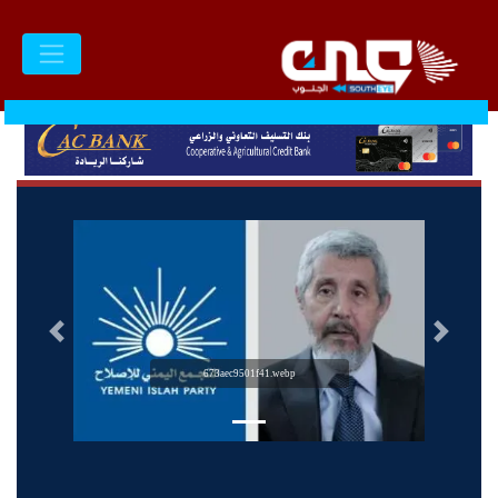
السابق
التالى
673aec9501f41.webp