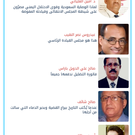
د. أمين العلياني
لماذا الوصاية السعودية وقوى الاحتلال اليمني مصرّون
على شيطنة المجلس الانتقالي وقيادته المفوضة
وحواضنه الشعبية؟
عيدروس نصر النقيب
هذا هو مجلس القيادة الرئاسي
صالح علي الدويل باراس
فاتورة التضليل ندفعها جميعاً
صالح شائف
عندما يُكتب التاريخ بيراع القضية وبحبر الدماء التي سالت
من أجلها