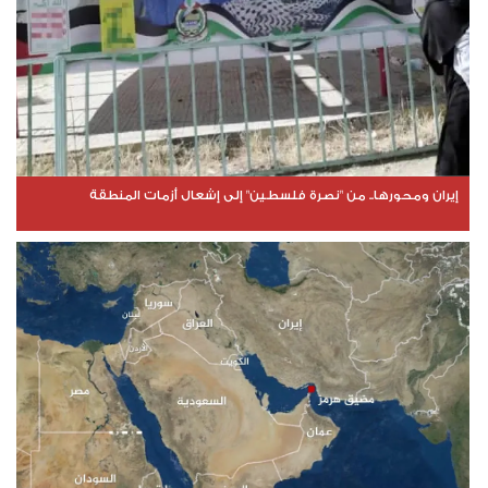
إيران ومحورها.. من "نصرة فلسطين" إلى إشعال أزمات المنطقة