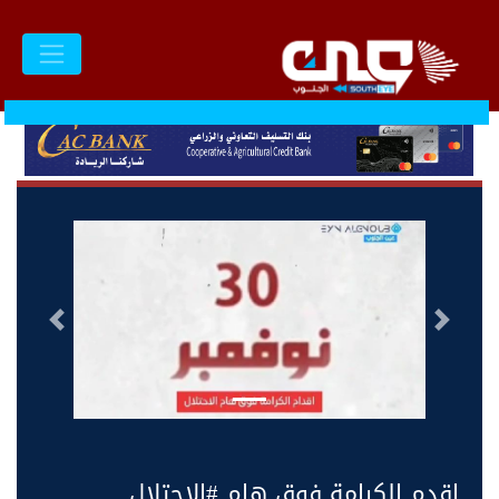
السابق
التالى
اقدم الكرامة فوق هام #الاحتلال