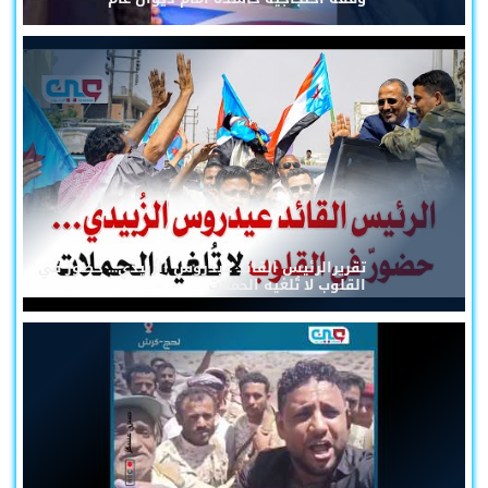
تقريرالرئيس القائد عيدروس الزُبيدي... حضورٌ في
القلوب لا تُلغيه الحملات