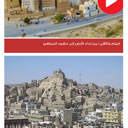
فيلم وثائقي | من نداء الأرض إلى حشود الجماهير