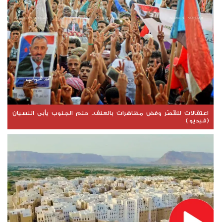
اعتقالات للقُصّر وفض مظاهرات بالعنف.. حلم الجنوب يأبى النسيان
(فيديو )