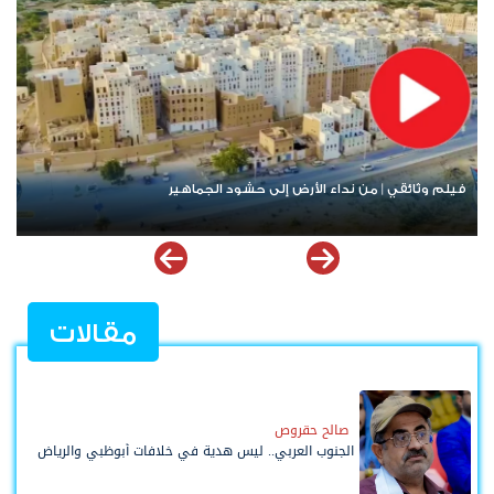
مليشيات الحوثي تحرق وتفخخ وتنهب 22 منزلاً في قرية حنكة آل
مسعود في البيضاء
مقالات
صالح حقروص
الجنوب العربي.. ليس هدية في خلافات أبوظبي والرياض