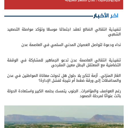
فيديوجرافيك | عدن تنتصر للعروبة
اخر الأخبار
تنفيذية انتقالي الضالع تعقد اجتماعًا موسعًا وتؤكد مواصلة التصعيد
الشعبي
نداء ودعوة لتواصل العصيان المدني السلمي في العاصمة عدن
تنفيذية انتقالي العاصمة عدن تدعو الجماهير للمشاركة في الوقفة
التضامنية مع المعتقل البطل معين المقرحي
الغاز المنزلي.. أزمة تتكرر بلا حلول هل تحولت معاناة المواطنين في عدن
والمحافظات إلى ورقة ضغط أم نتيجة لفشل الإدارة؟
رغم العواصف والمؤامرات.. الجنوب يتمسك بحلمه الكبير واستعادة الدولة
باتت عنوانًا لمرحلة الصمود