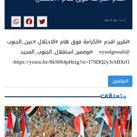
فيديو
- منذ 2 سنة
#تقرير اقدم #الكرامة فوق هام #الاحتلال #عين_الجنوب
@eynalgnoub #نوفمبر_استقلال_الجنوب_المجيد
https://youtu.be/8kS064pHrzg?si=I7SDQ2y3tABXrl1-
المؤلفون
متعلقات