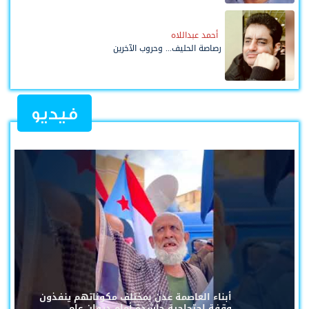
أحمد عبداللاه
رصاصة الحليف... وحروب الآخرين
فيديو
أبناء العاصمة عدن بمختلف مكوناتهم ينفذون
وقفة احتجاجية حاشدة أمام ديوان عام