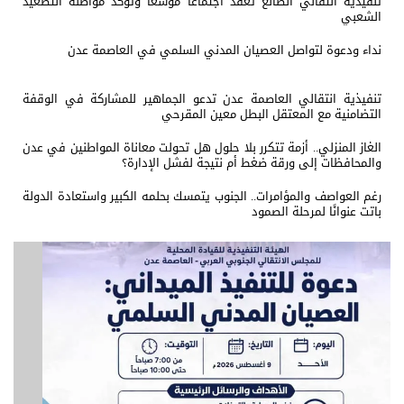
تنفيذية انتقالي الضالع تعقد اجتماعًا موسعًا وتؤكد مواصلة التصعيد
الشعبي
نداء ودعوة لتواصل العصيان المدني السلمي في العاصمة عدن
تنفيذية انتقالي العاصمة عدن تدعو الجماهير للمشاركة في الوقفة
التضامنية مع المعتقل البطل معين المقرحي
الغاز المنزلي.. أزمة تتكرر بلا حلول هل تحولت معاناة المواطنين في عدن
والمحافظات إلى ورقة ضغط أم نتيجة لفشل الإدارة؟
رغم العواصف والمؤامرات.. الجنوب يتمسك بحلمه الكبير واستعادة الدولة
باتت عنوانًا لمرحلة الصمود