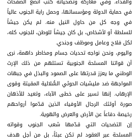
والفداء. وفي معاركه وتضحياته كتب أنصع الصفحات
في حماية الدولة ومؤسساتها، وحمل راية الجنوب عالياً
في وجه كل من حاول النيل منه. لم يكن جيشاً
للسلطة أو لأشخاص، بل كان جيشاً للوطن، للجنوب كله،
لكل فلاح وعامل وموظف وجندي.
واليوم، ونحن نواجه تحديات جسام ومخاطر داهمة، نرى
أن قواتنا المسلحة الجنوبية تستلهم من ذلك الإرث
الوطني ما يعزز قدرتها على الصمود والبذل في جبهات
المواجهة ضد مليشيات الحوثي السُّلالية المقيتة وقوى
الإرهاب. إنها تسير على خطى الآباء، وتعيد للأذهان
صورة أولئك الرجال الأوفياء الذين قدّموا أرواحهم
رخيصة دفاعاً عن الأرض والعرض والهوية.
إن التضحيات التي قدّمها شعب الجنوب وقواته
المسلحة عبر العقود لم تكن عبثاً، بل من أجل هدف