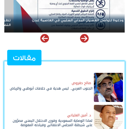
يذية انتقالي العاصمة عدن تدعو الجماهير للمشاركة في الوقفة
رغم العو
ضامنية مع المعتقل البطل معين المقرحي
الدولة با
مقالات
صالح حقروص
الجنوب العربي.. ليس هدية في خلافات أبوظبي والرياض
د. أمين العلياني
لماذا الوصاية السعودية وقوى الاحتلال اليمني مصرّون
على شيطنة المجلس الانتقالي وقيادته المفوضة