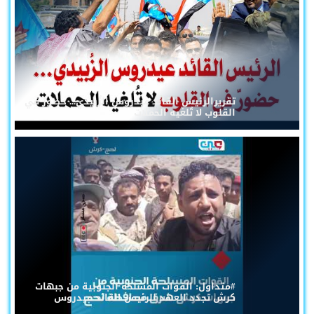
تقريرالرئيس القائد عيدروس الزُبيدي... حضورٌ في
القلوب لا تُلغيه الحملات
#متداول: القوات المسلحة الجنوبية من جبهات
كرش تجدد العهد للرئيس القائد عيدروس