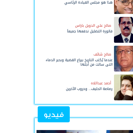
هذا هو مجلس القيادة الرئاسي
صالح علي الدويل باراس
فاتورة التضليل ندفعها جميعاً
صالح شائف
عندما يُكتب التاريخ بيراع القضية وبحبر الدماء
التي سالت من أجلها
أحمد عبداللاه
رصاصة الحليف... وحروب الآخرين
فيديو