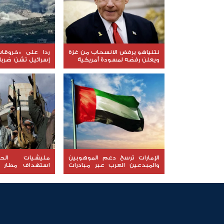
نتنياهو يرفض الانسحاب من غزة
ردا على «خروقات
ويعلن رفضه لمسودة أمريكية
إسرائيل تشن ضرب
لبنان
الإمارات ترسخ دعم الموهوبين
مليشيات الح
والمبدعين العرب عبر مبادرات
استهداف مطار 
نوعية ملهمة
السعودية