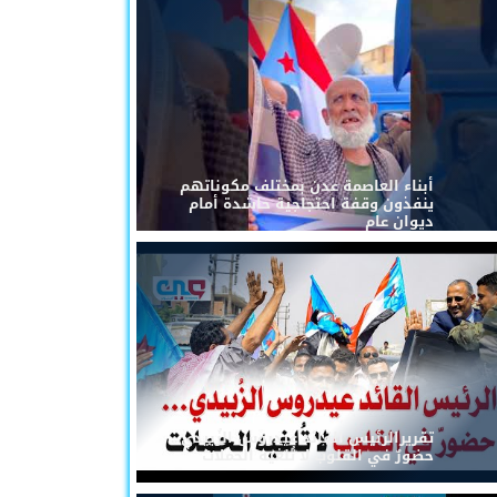
أبناء العاصمة عدن بمختلف مكوناتهم
ينفذون وقفة احتجاجية حاشدة أمام
ديوان عام
تقريرالرئيس القائد عيدروس الزُبيدي...
حضورٌ في القلوب لا تُلغيه الحملات