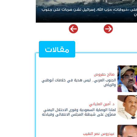
روقات» حزب الله.. إسرائيل تشن ضربات على جنوب
الإمارات ترسخ دعم الموهو
نوعية ملهمة
مقالات
صالح حقروص
الجنوب العربي.. ليس هدية في خلافات أبوظبي
والرياض
د. أمين العلياني
لماذا الوصاية السعودية وقوى الاحتلال اليمني
مصرّون على شيطنة المجلس الانتقالي وقيادته
المفوضة وحواضنه الشعبية؟
عيدروس نصر النقيب