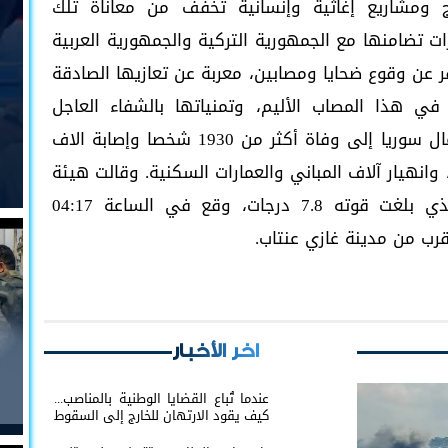
مج ومشاريع إغاثية وإنسانية تخفف من معاناة تلك
ات تضامنها مع الجمهورية التركية والجمهورية العربية
فر عن وقوع ضحايا ومصابين، معربة عن تعازيها الصادقة
ي هذا المصاب الأليم، وتمنياتها بالشفاء العاجل
للمصابين. تسبب زلزال ضرب جنوب تركيا وشمال سوريا إلى وفاة أكثر من 1930 شخصا وإصابة الاف
 وانهيار آلاف المباني والعمارات السكنية. وقالت هيئة
المسح الجيولوجي الأمريكية: إن الزلزال، الذي بلغت قوته 7.8 درجات، وقع في الساعة 04:17
اخر الأخبار
عندما تُباع القضايا الوطنية بالمناصب...
كيف يقود الارتهان للخارج إلى السقوط