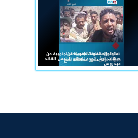
#متداول: القوات المسلحة الجنوبية من
جبهات كرش تجدد العهد للرئيس القائد
عيدروس