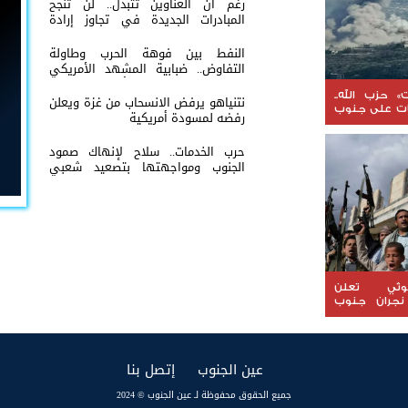
رغم ان العناوين تتبدل.. لن تنجح
المبادرات الجديدة في تجاوز إرادة
شعب الجنوب
النفط بين فوهة الحرب وطاولة
التفاوض.. ضبابية المشهد الأمريكي
الإيراني تعيد إشعال أسواق الطاقة
العالمية
» حزب الله..
نتنياهو يرفض الانسحاب من غزة ويعلن
ات على جنوب
رفضه لمسودة أمريكية
حرب الخدمات.. سلاح لإنهاك صمود
الجنوب ومواجهتها بتصعيد شعبي
مستمر
وثي تعلن
نجران جنوب
(current)
(current)
عين الجنوب
إتصل بنا
جميع الحقوق محفوظة لـ عين الجنوب © 2024