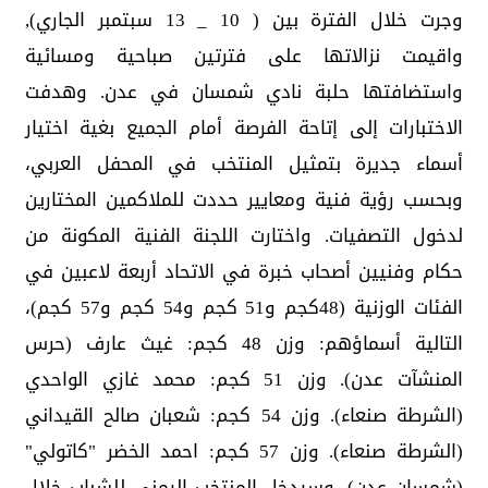
وجرت خلال الفترة بين ( 10 _ 13 سبتمبر الجاري),
واقيمت نزالاتها على فترتين صباحية ومسائية
واستضافتها حلبة نادي شمسان في عدن. وهدفت
الاختبارات إلى إتاحة الفرصة أمام الجميع بغية اختيار
أسماء جديرة بتمثيل المنتخب في المحفل العربي،
وبحسب رؤية فنية ومعايير حددت للملاكمين المختارين
لدخول التصفيات. واختارت اللجنة الفنية المكونة من
حكام وفنيين أصحاب خبرة في الاتحاد أربعة لاعبين في
الفئات الوزنية (48كجم و51 كجم و54 كجم و57 كجم)،
التالية أسماؤهم: وزن 48 كجم: غيث عارف (حرس
المنشآت عدن). وزن 51 كجم: محمد غازي الواحدي
(الشرطة صنعاء). وزن 54 كجم: شعبان صالح القيداني
(الشرطة صنعاء). وزن 57 كجم: احمد الخضر "كاتولي"
(شمسان عدن). وسيدخل المنتخب اليمني للشباب خلال