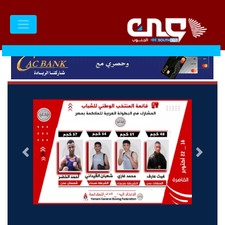
السابق
التالى