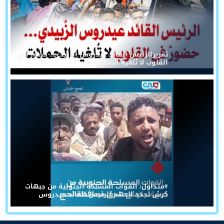
تقريرالرئيس القائد عيدروس الزُبيدي... حضورٌ في
القلوب لا تُلغيه الحملات
#متداول: القوات المسلحة الجنوبية من جبهات
كرش تجدد العهد للرئيس القائد عيدروس