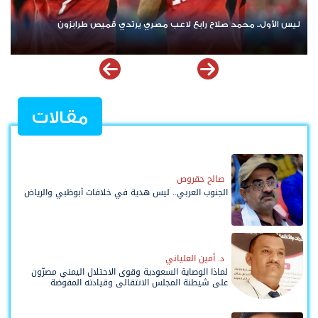
ريال مدريد يودع غونزالو غارسيا مقابل 40 مليون يورو ويملك "حق العودة"
مقالات
صالح حقروص
الجنوب العربي.. ليس هدية في خلافات أبوظبي والرياض
د. أمين العلياني
لماذا الوصاية السعودية وقوى الاحتلال اليمني مصرّون
على شيطنة المجلس الانتقالي وقيادته المفوضة
وحواضنه الشعبية؟