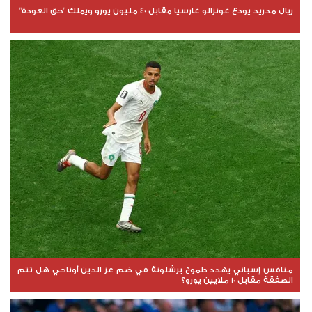
ريال مدريد يودع غونزالو غارسيا مقابل 40 مليون يورو ويملك "حق العودة"
منافس إسباني يهدد طموح برشلونة في ضم عز الدين أوناحي هل تتم
الصفقة مقابل 10 ملايين يورو؟