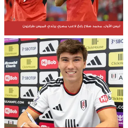
ليس الأول.. محمد صلاح رابع لاعب مصري يرتدي قميص طرابزون