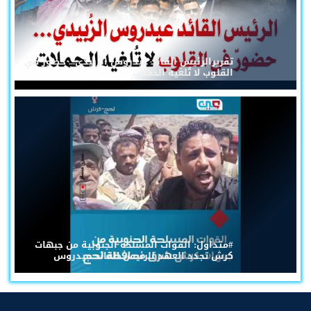
تقريرالرئيس القائد عيدروس الزُبيدي... حضورٌ في
القلوب لا تُلغيه الحملات
#متداول: القوات المسلحة الجنوبية من جبهات
كرش تجدد العهد للرئيس القائد عيدروس