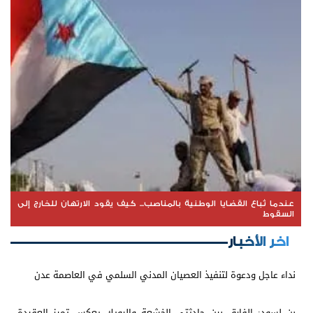
عندما تُباع القضايا الوطنية بالمناصب... كيف يقود الارتهان للخارج إلى
السقوط
اخر الأخبار
نداء عاجل ودعوة لتنفيذ العصيان المدني السلمي في العاصمة عدن
بن لسود: الفارق بين حادثتي الخشعة والرويك يعكس تميز العقيدة