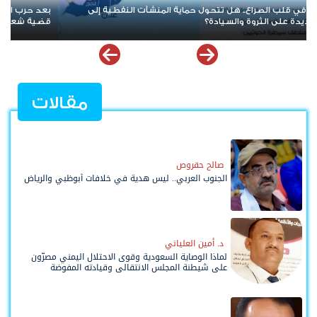
رب الممرات وتمدد الإرهاب.. هل يقترب العالم من إعادة قراءة
عندما تُباع
 شعب الجنوب؟
السقوط
مقالات
صالح حقروص
الجنوب العربي.. ليس هدية في خلافات أبوظبي والرياض
د. أمين العلياني
لماذا الوصاية السعودية وقوى الاحتلال اليمني مصرّون
على شيطنة المجلس الانتقالي وقيادته المفوضة
وحواضنه الشعبية؟