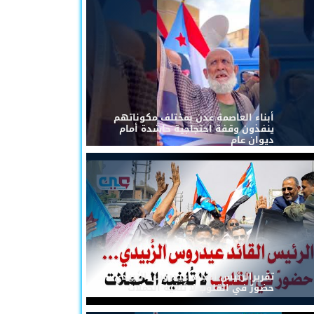
أبناء العاصمة عدن بمختلف مكوناتهم
ينفذون وقفة احتجاجية حاشدة أمام
ديوان عام
تقريرالرئيس القائد عيدروس الزُبيدي...
حضورٌ في القلوب لا تُلغيه الحملات