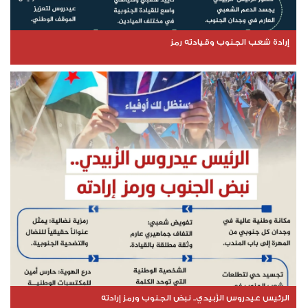
إرادة شعب الجنوب وقيادته رمز
الرئيس عيدروس الزُبيدي.. نبض الجنوب ورمز إرادته