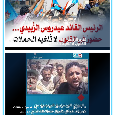
تقريرالرئيس القائد عيدروس الزُبيدي... حضورٌ في
القلوب لا تُلغيه الحملات
#متداول: القوات المسلحة الجنوبية من جبهات
كرش تجدد العهد للرئيس القائد عيدروس