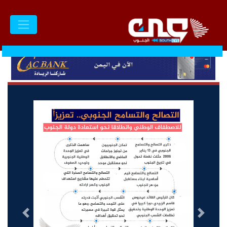
السابق
التالى