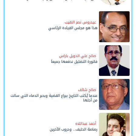
وحواضنه الشعبية؟
عيدروس نصر النقيب
هذا هو مجلس القيادة الرئاسي
صالح علي الدويل باراس
فاتورة التضليل ندفعها جميعاً
صالح شائف
عندما يُكتب التاريخ بيراع القضية وبحبر الدماء التي سالت
من أجلها
أحمد عبداللاه
رصاصة الحليف... وحروب الآخرين