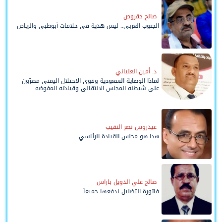
صالح حقروص
الجنوب العربي.. ليس هدية في خلافات أبوظبي والرياض
د. أمين العلياني
لماذا الوصاية السعودية وقوى الاحتلال اليمني مصرّون
على شيطنة المجلس الانتقالي وقيادته المفوضة
وحواضنه الشعبية؟
عيدروس نصر النقيب
هذا هو مجلس القيادة الرئاسي
صالح علي الدويل باراس
فاتورة التضليل ندفعها جميعاً