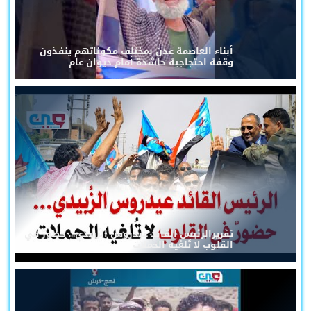
أبناء العاصمة عدن بمختلف مكوناتهم ينفذون
وقفة احتجاجية حاشدة أمام ديوان عام
تقريرالرئيس القائد عيدروس الزُبيدي... حضورٌ في
القلوب لا تُلغيه الحملات