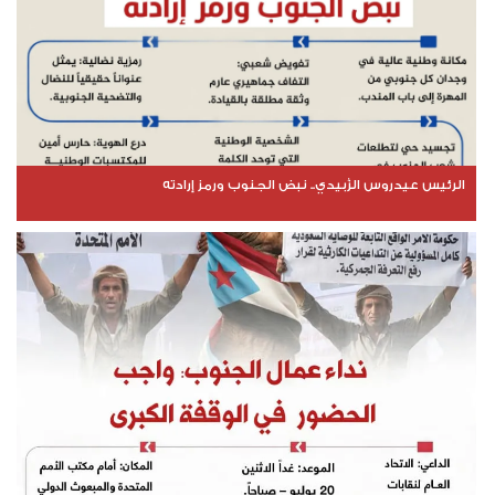
الرئيس عيدروس الزُبيدي.. نبض الجنوب ورمز إرادته