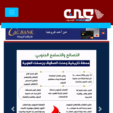
السابق
التالى