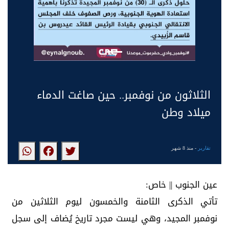
الثلاثون من نوفمبر.. حين صاغت الدماء
ميلاد وطن
تقارير
- منذ 8 شهر
عين الجنوب || خاص:
تأتي الذكرى الثامنة والخمسون ليوم الثلاثين من
نوفمبر المجيد، وهي ليست مجرد تاريخ يُضاف إلى سجل