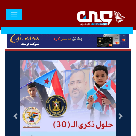
السابق
التالى