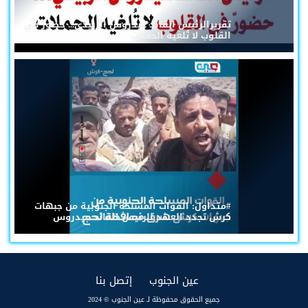
تقريرالرئيس القائد عيدروس الزُبيدي... حضورٌ في
القلوب لا تُلغيه الحملات
#متداول: القوات المسلحة الجنوبية من جبهات
كرش تجدد العهد للرئيس القائد عيدروس
(current)
(current)
عين الجنوب
إتصل بنا
جميع الحقوق محفوظة لـ عين الجنوب © 2024