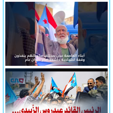
أبناء العاصمة عدن بمختلف مكوناتهم ينفذون
وقفة احتجاجية حاشدة أمام ديوان عام