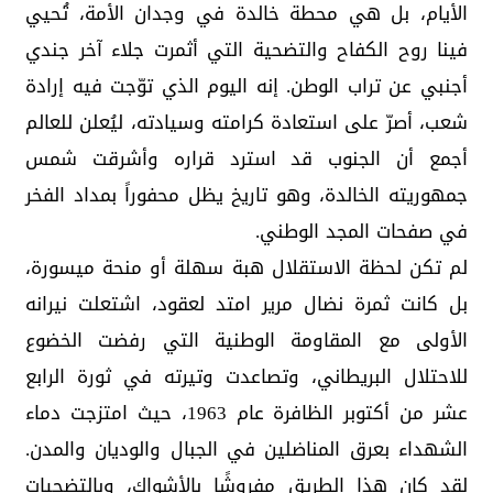
الأيام، بل هي محطة خالدة في وجدان الأمة، تُحيي
فينا روح الكفاح والتضحية التي أثمرت جلاء آخر جندي
أجنبي عن تراب الوطن. إنه اليوم الذي توّجت فيه إرادة
شعب، أصرّ على استعادة كرامته وسيادته، ليُعلن للعالم
أجمع أن الجنوب قد استرد قراره وأشرقت شمس
جمهوريته الخالدة، وهو تاريخ يظل محفوراً بمداد الفخر
في صفحات المجد الوطني.
لم تكن لحظة الاستقلال هبة سهلة أو منحة ميسورة،
بل كانت ثمرة نضال مرير امتد لعقود، اشتعلت نيرانه
الأولى مع المقاومة الوطنية التي رفضت الخضوع
للاحتلال البريطاني، وتصاعدت وتيرته في ثورة الرابع
عشر من أكتوبر الظافرة عام 1963، حيث امتزجت دماء
الشهداء بعرق المناضلين في الجبال والوديان والمدن.
لقد كان هذا الطريق مفروشًا بالأشواك، وبالتضحيات