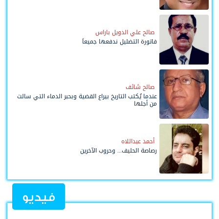
صالح علي الدويل باراس
فاتورة التضليل ندفعها جميعاً
صالح شائف
عندما يُكتب التاريخ بيراع القضية وبحبر الدماء التي سالت
من أجلها
أحمد عبداللاه
رصاصة الحليف... وحروب الآخرين
فيديو