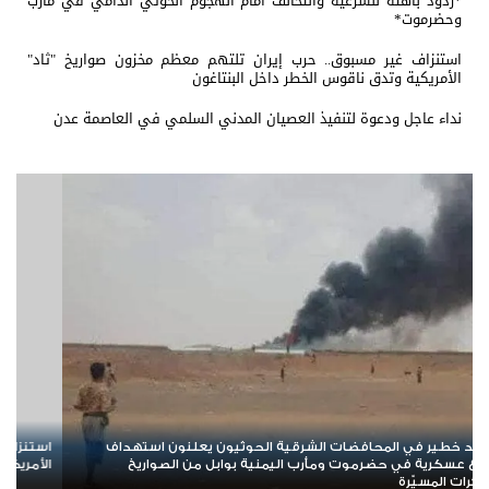
*ردود باهتة للشرعية والتحالف أمام الهجوم الحوثي الدامي في مأرب
وحضرموت*
استنزاف غير مسبوق.. حرب إيران تلتهم معظم مخزون صواريخ "ثاد"
الأمريكية وتدق ناقوس الخطر داخل البنتاغون
نداء عاجل ودعوة لتنفيذ العصيان المدني السلمي في العاصمة عدن
تنزاف غير مسبوق.. حرب إيران تلتهم معظم مخزون صواريخ "ثاد"
هرمز عل
أمريكية وتدق ناقوس الخطر داخل البنتاغون
خريطة 