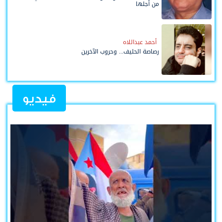
من أجلها
أحمد عبداللاه
رصاصة الحليف... وحروب الآخرين
فيديو