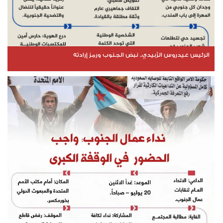
الرئيس عيدروس الزُبيدي.. نبض الجنوب ورمز إرادته