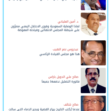
د. أمين العلياني
لماذا الوصاية السعودية وقوى الاحتلال اليمني مصرّون
على شيطنة المجلس الانتقالي وقيادته المفوضة
وحواضنه الشعبية؟
عيدروس نصر النقيب
هذا هو مجلس القيادة الرئاسي
صالح علي الدويل باراس
فاتورة التضليل ندفعها جميعاً
صالح شائف
عندما يُكتب التاريخ بيراع القضية وبحبر الدماء التي سالت