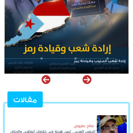
الرئيس عيدروس الزُبيدي.. نبض الجنوب ورمز إرادته
مقالات
صالح حقروص
الجنوب العربي.. ليس هدية في خلافات أبوظبي والرياض