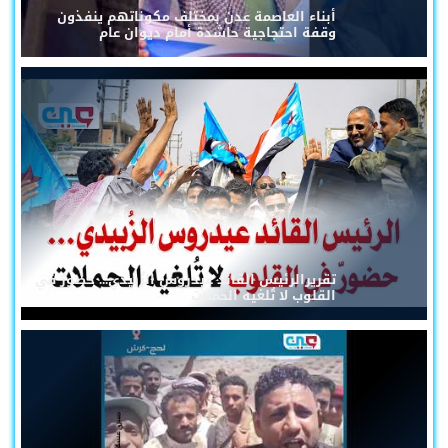
أبناء العاصمة عدن بمختلف مكوناتهم ينفذون
وقفة احتجاجية حاشدة أمام ديوان عام
تقريرالرئيس القائد عيدروس الزُبيدي... حضورٌ في
القلوب لا تُلغيه الحملات