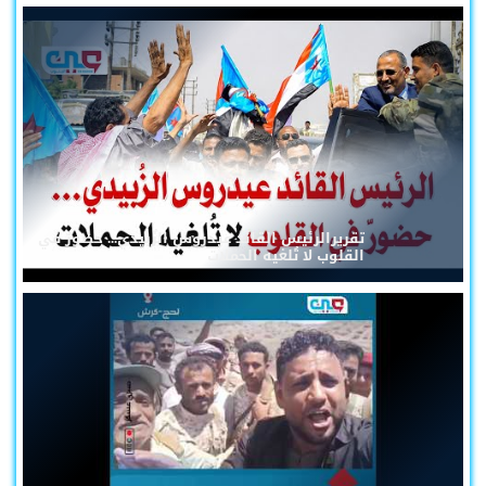
تقريرالرئيس القائد عيدروس الزُبيدي... حضورٌ في
القلوب لا تُلغيه الحملات