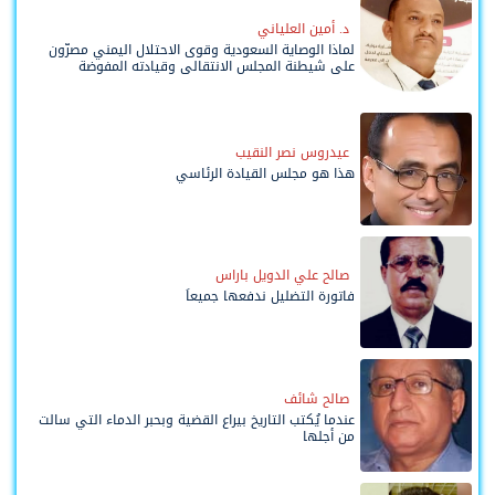
د. أمين العلياني
لماذا الوصاية السعودية وقوى الاحتلال اليمني مصرّون
على شيطنة المجلس الانتقالي وقيادته المفوضة
وحواضنه الشعبية؟
عيدروس نصر النقيب
هذا هو مجلس القيادة الرئاسي
صالح علي الدويل باراس
فاتورة التضليل ندفعها جميعاً
صالح شائف
عندما يُكتب التاريخ بيراع القضية وبحبر الدماء التي سالت
من أجلها