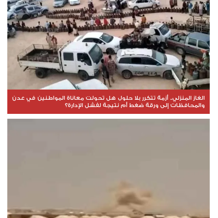
الغاز المنزلي.. أزمة تتكرر بلا حلول هل تحولت معاناة المواطنين في عدن
والمحافظات إلى ورقة ضغط أم نتيجة لفشل الإدارة؟