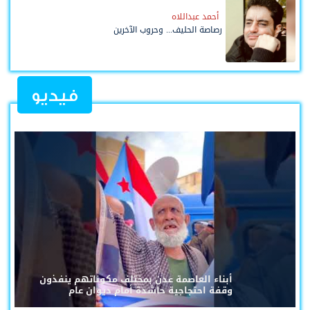
أحمد عبداللاه
رصاصة الحليف... وحروب الآخرين
فيديو
أبناء العاصمة عدن بمختلف مكوناتهم ينفذون
وقفة احتجاجية حاشدة أمام ديوان عام