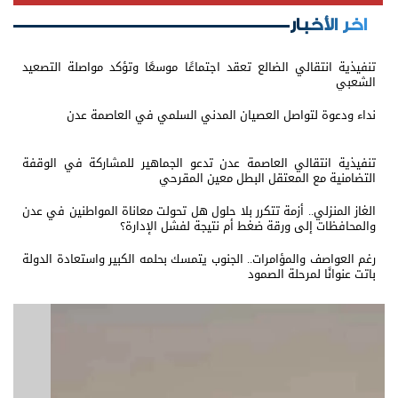
اخر الأخبار
تنفيذية انتقالي الضالع تعقد اجتماعًا موسعًا وتؤكد مواصلة التصعيد
الشعبي
نداء ودعوة لتواصل العصيان المدني السلمي في العاصمة عدن
تنفيذية انتقالي العاصمة عدن تدعو الجماهير للمشاركة في الوقفة
التضامنية مع المعتقل البطل معين المقرحي
الغاز المنزلي.. أزمة تتكرر بلا حلول هل تحولت معاناة المواطنين في عدن
والمحافظات إلى ورقة ضغط أم نتيجة لفشل الإدارة؟
رغم العواصف والمؤامرات.. الجنوب يتمسك بحلمه الكبير واستعادة الدولة
باتت عنوانًا لمرحلة الصمود