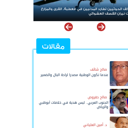
صيان المدني الجنوبي.. صرخة شعبية مدوية في وجه
منة والوصاية وإعلان تمسّك الجنوب بحقه في تقرير
ره
مقالات
صالح شائف
عندما تكون الوطنية مصدرا لراحة البال والضمير
صالح حقروص
الجنوب العربي.. ليس هدية في خلافات أبوظبي
والرياض
د. أمين العلياني