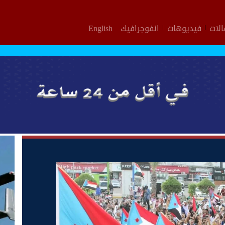
لات
فيديوهات
انفوجرافيك
English