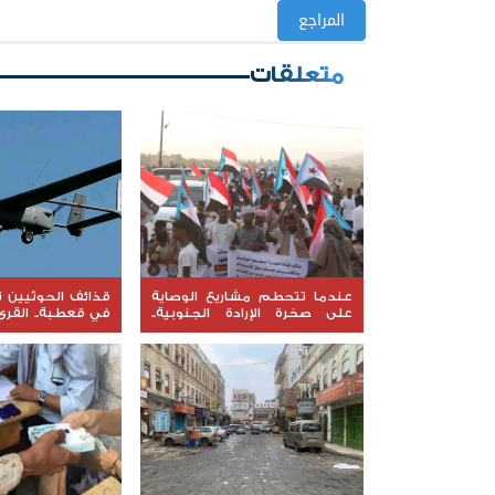
المراجع
متعلقات
عندما تتحطم مشاريع الوصاية
قذائف الحوثيين ت
على صخرة الإرادة الجنوبية..
في قعطبة.. القرى
كيف أصبح التمسك بالثوابت
نيران القصف العش
الوطنية خط الدفاع الأول؟