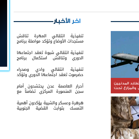
اخر الأخبار
تنفيذية انتقالي المهرة تناقش
مستجدات الأوضاع وتؤكد مواصلة برنامج
التصعيد الشعبي السلمي
تنفيذية انتقالي شبوة تعقد اجتماعها
الدوري وتناقش استكمال برنامج
التصعيد الشعبي
تنفيذية انتقالي وادي وصحراء
حضرموت تعقد اجتماعها الدوري وتؤكد
مواصلة التصعيد الشعبي
طارد المدنيين
أحرار العاصمة عدن يحتشدون أمام
 والمزارع تحت
سجن المنصورة المركزي تضامناً مع
وائي
البطل معين المقرحي
هرهرة وعسكر والشيبة يؤكدون أهمية
التمسك بثوابت القضية الجنوبية
ومواكبة متطلبات المرحلة