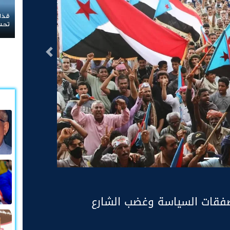
الع
الهي
مصي
التالى
فقات السياسة وغضب الشارع