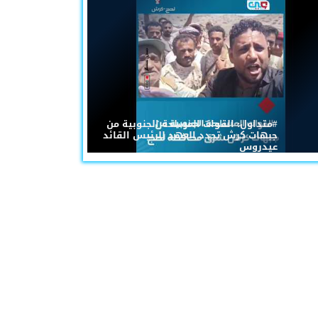
#متداول: القوات المسلحة الجنوبية من
جبهات كرش تجدد العهد للرئيس القائد
عيدروس