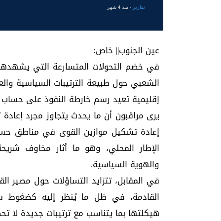
تقارير
- منذ 4 شهر
عين الجنوب|| خاص:
في خضم التحولات المتسارعة التي يشهدها 
الشعبي حول طبيعة الترتيبات السياسية والع
إقليمية تعيد رسم خارطة النفوذ على حساب ا
يرى مراقبون أن ما يحدث يتجاوز مجرد إعاد
إعادة تشكيل موازين القوى في مناطق حس
الإطار المحلي، وهو ما أثار مخاوف شري
والهوية السياسية.
في المقابل، تتزايد التساؤلات حول مصير ال
القادمة، في ظل ما يُنظر إليه كضغوط س
هيكلتها بما يتناسب مع ترتيبات جديدة لا ت