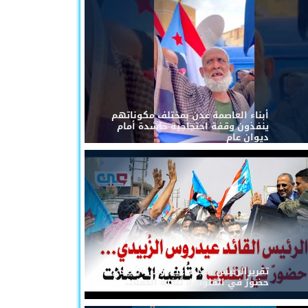
أبناء العاصمة عدن بمختلف مكوناتهم
ينفذون وقفة احتجاجية حاشدة أمام
ديوان عام
تقريرالرئيس القائد عيدروس الزُبيدي...
حضورٌ في القلوب لا تُلغيه الحملات